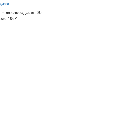
дрес
л.Новослободская, 20,
фис 406А