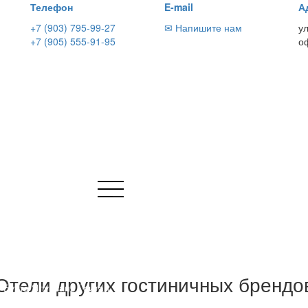
Телефон
E-mail
А
+7 (903) 795-99-27
✉ Напишите нам
у
+7 (905) 555-91-95
о
TZ CARLTON SANYA 5*
Отели других гостиничных брендо
Бухта Ялунвань / Китай