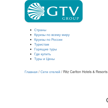
Страны
Круизы по всему миру
Круизы по России
Туристам
Горящие туры
Где купить
Туры и Цены
Главная
/
Сети отелей
/
Ritz Carlton Hotels & Resorts
THE RITZ CARLTON
RI
KUALA LUMPUR 5*
Куала-Лумпур / Малайзия