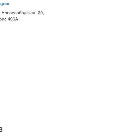
дрес
л.Новослободская, 20,
фис 406А
в