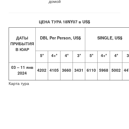
домой
ЦЕНА ТУРА 18NY07 в US$
ДАТЫ
DBL Per Person, US$
SINGLE, US$
ПРИБЫТИЯ
В ЮАР
5*
4+*
4*
3*
5*
4+*
4*
3
03 – 11 янв
4202
4105
3660
3431
6110
5968
5002
44
2024
Карта тура