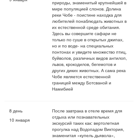
природы, знаменитый крупнейшей в
мире популяцией слонов. Долина
реки Чобе - поистине находка для
любителей понаблюдать животных в
их естественной среде обитания.
Здесь вы совершите сафари не
только по суше в открытых джипах,
но и по воде- на специальных
понтонах и увидите множество птиц,
буйволов, различных видов антилоп,
львов, крокодилов, бегемотов и
других диких животных. А сама река
Чобе является естественной
границей между Ботсваной и
Намибией
8 день
После завтрака в отеле время для
отдыха или познавательных
10 января
экскурсий таких как: вертолетная
прогулка над Водопадом Виктория,
знаменитая «купель дьявола»,