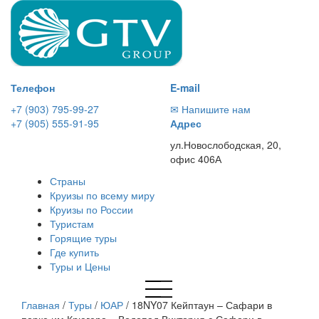
Телефон
E-mail
+7 (903) 795-99-27
✉ Напишите нам
+7 (905) 555-91-95
Адрес
ул.Новослободская, 20,
офис 406А
Страны
Круизы по всему миру
Круизы по России
Туристам
Горящие туры
Где купить
Туры и Цены
Главная
/
Туры
/
ЮАР
/
18NY07 Кейптаун – Сафари в