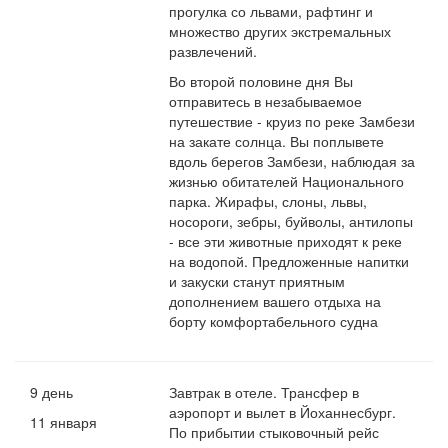
прогулка со львами, рафтинг и
множество других экстремальных
развлечений.
Во второй половине дня Вы
отправитесь в незабываемое
путешествие - круиз по реке Замбези
на закате солнца. Вы поплывете
вдоль берегов Замбези, наблюдая за
жизнью обитателей Национального
парка. Жирафы, слоны, львы,
носороги, зебры, буйволы, антилопы
- все эти животные приходят к реке
на водопой. Предложенные напитки
и закуски станут приятным
дополнением вашего отдыха на
борту комфортабельного судна
9 день
Завтрак в отеле. Трансфер в
аэропорт и вылет в Йоханнесбург.
11 января
По прибытии стыковочный рейс