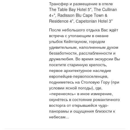
Трансфер и размещение в отеле
The Table Bay Hotel 5*, The Cullinan
4+*, Radisson Blu Cape Town &
Residence 4*, Сapetonian Hotel 3*
После небольшого отдыха Вас ждёт
встреча с утопающим в океане
улыбок Кейптауном, городом
удивительным, наполненным духом
беззаботности, расслабленности и
дружелюбия. Во время экскурсии Вы
посетите старинную крепость,
первое архитектурное наследие
европейцев-первопоселенцев,
подниметесь на Столовую Гору (при
условии ясной погоды), где,
«перенесясь» в иное измерение,
окунётесь в состояние романтичного
восторга от открывшейся чудо-
панорамы и ощущения близости к
небесам...