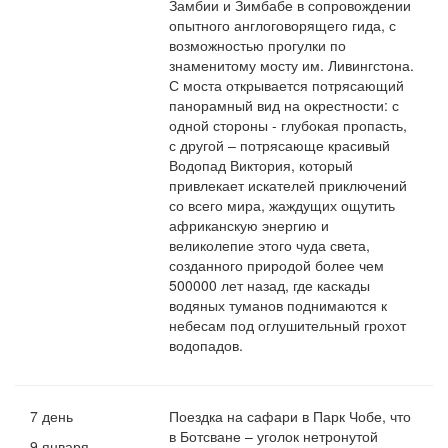
Замбии и Зимбабе в сопровождении
опытного англоговорящего гида, с
возможностью прогулки по
знаменитому мосту им. Ливингстона.
С моста открывается потрясающий
панорамный вид на окрестности: с
одной стороны - глубокая пропасть,
с другой – потрясающе красивый
Водопад Виктория, который
привлекает искателей приключений
со всего мира, жаждущих ощутить
африканскую энергию и
великолепие этого чуда света,
созданного природой более чем
500000 лет назад, где каскады
водяных туманов поднимаются к
небесам под оглушительный грохот
водопадов.
7 день
Поездка на сафари в Парк Чобе, что
в Ботсване – уголок нетронутой
9 января