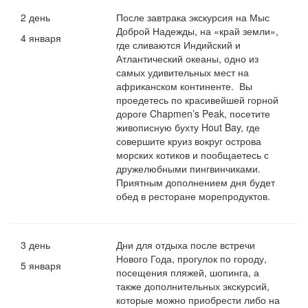
2 день
После завтрака экскурсия на Мыс
Доброй Надежды, на «край земли»,
4 января
где сливаются Индийский и
Атлантический океаны, одно из
самых удивительных мест на
африканском континенте. Вы
проедетесь по красивейшей горной
дороге Chapmen’s Peak, посетите
живописную бухту Hout Bay, где
совершите круиз вокруг острова
морских котиков и пообщаетесь с
дружелюбными пингвинчиками.
Приятным дополнением дня будет
обед в ресторане морепродуктов.
3 день
Дни для отдыха после встречи
Нового Года, прогулок по городу,
5 января
посещения пляжей, шопинга, а
также дополнительных экскурсий,
которые можно приобрести либо на