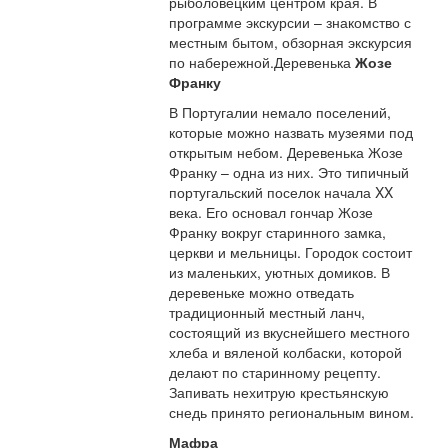
рыболовецким центром края. В
программе экскурсии – знакомство с
местным бытом, обзорная экскурсия
по набережной.Деревенька
Жозе
Франку
В Португалии немало поселений,
которые можно назвать музеями под
открытым небом. Деревенька Жозе
Франку – одна из них. Это типичный
португальский поселок начала XX
века. Его основал гончар Жозе
Франку вокруг старинного замка,
церкви и мельницы. Городок состоит
из маленьких, уютных домиков. В
деревеньке можно отведать
традиционный местный ланч,
состоящий из вкуснейшего местного
хлеба и вяленой колбаски, которой
делают по старинному рецепту.
Запивать нехитрую крестьянскую
снедь принято региональным вином.
Мафра