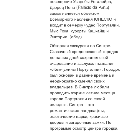
посещение Усадьбы Регалейра,
Дворец Пена (Palácio da Реnа) –
замок является объектом
Всемирного наследия ЮНЕСКО и
входит в семерку чудес Португалии.
Мыс Рока, курорты Кашкайш и
Эшторил. (обед)
Обзорная экскурсия по Синтре.
Сказочный средневековый городок
до наших дней сохранил свой
очарование и заслужил названия
«Жемчужины Португалии». Городок
был основан в давние времена и
неоднократно сменял своих
владельцев. В Синтре любили
проводить жаркие летние месяца
короли Португалии со своей
челядью. Синтра – это
романтические ландшафты,
экзотические парки, красивые
дворцы и загадочные замки. По
программе осмотр центра городка,