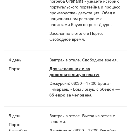
погреба Grahams - узнаете историю
португальского портвейна и процесс
производства- дегустация. Обед в
национальном ресторане с
напитками Круиз по реке Доуро.
Заселение в отеле в Порто.
Свободное время.
4 день
Завтрак в отеле. Свободное время.
Порто
Для желающих и за
дополнительную плату:
Экскурсия
:
08:30—17:00 Брага -
Гимараеш - Бом Жезуш с обедом —
65 евро за человека
5 день
Завтрак в отеле. Выезд из отеля с
вещами.
Порто-
Лиссабон
Экскурсия
:
08:00—17:00 Куимбра -