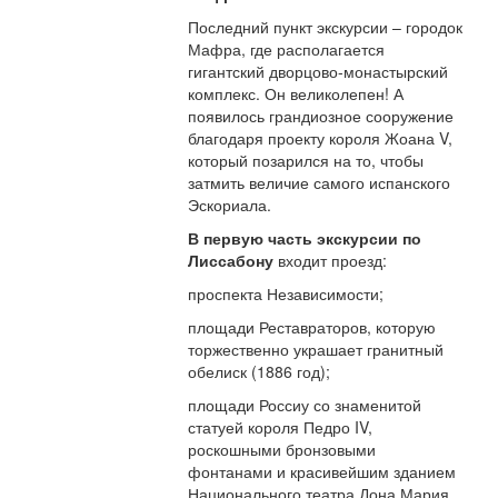
Последний пункт экскурсии – городок
Мафра, где располагается
гигантский дворцово-монастырский
комплекс. Он великолепен! А
появилось грандиозное сооружение
благодаря проекту короля Жоана V,
который позарился на то, чтобы
затмить величие самого испанского
Эскориала.
В первую часть экскурсии по
Лиссабону
входит проезд:
проспекта Независимости;
площади Реставраторов, которую
торжественно украшает гранитный
обелиск (1886 год);
площади Россиу со знаменитой
статуей короля Педро IV,
роскошными бронзовыми
фонтанами и красивейшим зданием
Национального театра Дона Мария