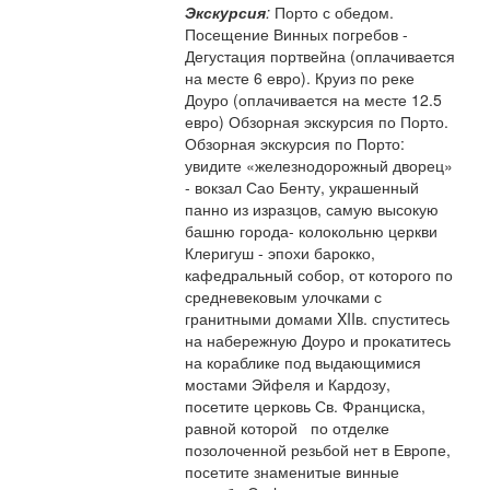
Экскурсия
:
Порто с обедом.
Посещение Винных погребов -
Дегустация портвейна (оплачивается
на месте 6 евро). Круиз по реке
Доуро (оплачивается на месте 12.5
евро) Обзорная экскурсия по Порто.
Обзорная экскурсия по Порто:
увидите «железнодорожный дворец»
- вокзал Сао Бенту, украшенный
панно из изразцов, самую высокую
башню города- колокольню церкви
Клеригуш - эпохи барокко,
кафедральный собор, от которого по
средневековым улочками с
гранитными домами XIIв. спуститесь
на набережную Доуро и прокатитесь
на кораблике под выдающимися
мостами Эйфеля и Кардозу,
посетите церковь Св. Франциска,
равной которой по отделке
позолоченной резьбой нет в Европе,
посетите знаменитые винные