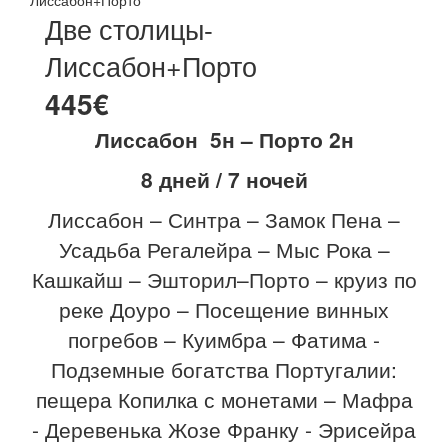
Лиссабон+Порто
Две столицы-
Лиссабон+Порто
445€
Лиссабон 5н – Порто 2н
8 дней / 7 ночей
Лиссабон – Синтра – Замок Пена –
Усадьба Регалейра – Мыс Рока –
Кашкайш – Эшторил–Порто – круиз по
реке Доуро – Посещение винных
погребов – Куимбра – Фатима -
Подземные богатства Португалии:
пещера Копилка с монетами – Мафра
- Деревенька Жозе Франку - Эрисейра