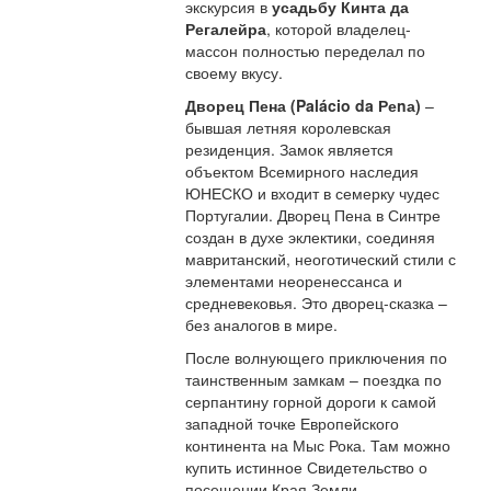
экскурсия в
усадьбу Кинта да
Регалейра
, которой владелец-
массон полностью переделал по
своему вкусу.
Дворец Пена (Palácio da Реnа)
–
бывшая летняя королевская
резиденция. Замок является
объектом Всемирного наследия
ЮНЕСКО и входит в семерку чудес
Португалии. Дворец Пена в Синтре
создан в духе эклектики, соединяя
мавританский, неоготический стили с
элементами неоренессанса и
средневековья. Это дворец-сказка –
без аналогов в мире.
После волнующего приключения по
таинственным замкам – поездка по
серпантину горной дороги к самой
западной точке Европейского
континента на Мыс Рока. Там можно
купить истинное Свидетельство о
посещении Края Земли.