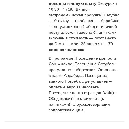
дополнительную плату
Экскурсия
10:30—17:30: Винно-
гастрономическая прогулка (Сетубал
— Азейтау — проба вин — Аррабида
— дегустационный обед в типичной
португальской таверне c напитками
включён в стоимость — Мост Васко
да Гама — Мост 25 апреля) —
70
евро за человека
В программе: Посещение крепости
Сан-Филипе. Посещение Сетубал –
прогулка по набережной. Остановка
в парке Аррабида. Посещение
винного Погреба с дегустацией –
оплата 4 евро за человека.
Посещение центр изразцов Azulejo.
Обед включён в стоимость (с
напитками). С русскоговорящим
сопровождающим.