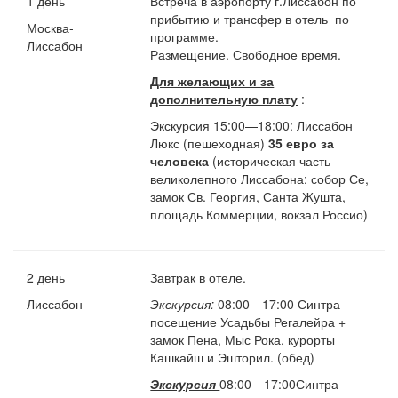
1 день
Встреча в аэропорту г.Лиссабон по
прибытию и трансфер в отель по
Москва-
программе.
Лиссабон
Размещение. Свободное время.
Для желающих и за
дополнительную плату
:
Экскурсия 15:00—18:00: Лиссабон
Люкс (пешеходная)
35 евро за
человека
(историческая часть
великолепного Лиссабона: собор Се,
замок Св. Георгия, Санта Жушта,
площадь Коммерции, вокзал Россио)
2 день
Завтрак в отеле.
Лиссабон
Экскурсия:
08:00—17:00 Синтра
посещение Усадьбы Регалейра +
замок Пена, Мыс Рока, курорты
Кашкайш и Эшторил. (обед)
Экскурсия
08:00—17:00Синтра