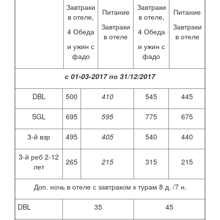
Завтраки
Завтраки
Питание
Питание
в отеле,
в отеле,
Завтраки
Завтраки
4 Обеда
4 Обеда
в отеле
в отеле
и ужин с
и ужин с
фадо
фадо
с 01-03-2017 по 31/12/2017
DBL
500
410
545
445
SGL
695
595
775
675
3-й взр
495
405
540
440
3-й реб 2-12
265
215
315
215
лет
Доп. ночь в отеле с завтраком к турам 8 д. /7 н.
DBL
35
45