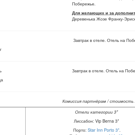
Побережье.
Для желающих и за дополни
Деревенька Жозе Франку-Эри
Завтрак в отеле. Отель на По
г
ь
Завтрак в отеле. Отель на Поб
ца
Комиссия партнёрам / стоимость 
Отели категории 3*
Лиссабон: Vip Berna 3*
Порто:
Star Inn Porto 3*
.