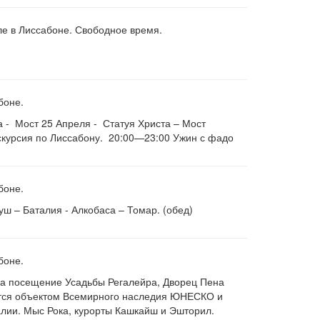
е в Лиссабоне. Свободное время.
боне.
 - Мост 25 Апреля - Статуя Христа – Мост
скурсия по Лиссабону. 20:00—23:00 Ужин с фадо
абоне.
ш – Баталия - Алкобаса – Томар. (обед)
боне.
а посещение Усадьбы Регалейра, Дворец Пена
яется объектом Всемирного наследия ЮНЕСКО и
алии. Мыс Рока, курорты Кашкайш и Эшторил.