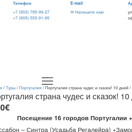
Телефон
E-mail
А
+7 (903) 795-99-27
✉ Напишите нам
у
+7 (905) 555-91-95
о
ая
/
Туры
/
Португалия
/
Португалия страна чудес и сказок! 10 дней /
ртугалия страна чудес и сказок! 10 
20€
Посещение 16 городов Португалии 
ссабон – Синтра (Усадьба Регалейра) +Замо