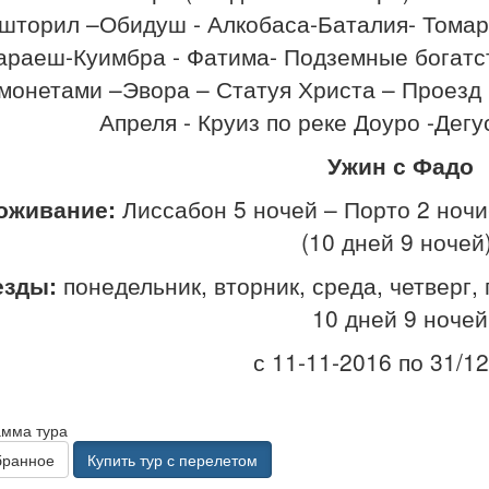
шторил –Обидуш - Алкобаса-Баталия- Томар
араеш-Куимбра - Фатима- Подземные богатс
 монетами –Эвора – Статуя Христа – Проезд
Апреля - Круиз по реке Доуро -Дег
Ужин с Фадо
оживание:
Лиссабон 5 ночей – Порто 2 ночи
(10 дней 9 ночей
езды:
понедельник, вторник, среда, четверг, 
10 дней 9 ночей
с 11-11-2016 по 31/1
амма тура
бранное
Купить тур с перелетом