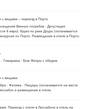
ля с вещами – переезд в Порто
осещение Винных погребов - Дегустация
сте 6 евро). Круиз по реке Доуро (оплачивается
экскурсия по Порто. Размещение в отеле в Порто.
.
 - Гимараеш - Бом Жезуш с обедом
ля с вещами
ра - Фатима - Пещеры (оплачивается на месте
Лиссабон и размещение в отеле.
емя. Переезд с отеля в Лиссабоне в отель на