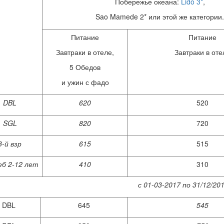
Побережье океана:
Lido 3*
,
Sao Mamede 2* или этой же категории.
Питание
Питание
Завтраки в отеле,
Завтраки в оте
5 Обедов
и ужин с фадо
DBL
620
520
SGL
820
720
3-й взр
615
515
еб 2-12 лет
410
310
с 01-03-2017 по 31/12/20
DBL
645
545