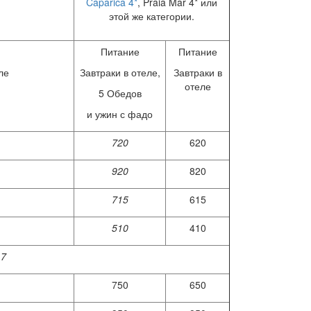
Caparica 4*
, Praia Mar 4* или
этой же категории.
Питание
Питание
ле
Завтраки в отеле,
Завтраки в
отеле
5 Обедов
и ужин с фадо
720
620
920
820
715
615
510
410
17
750
650