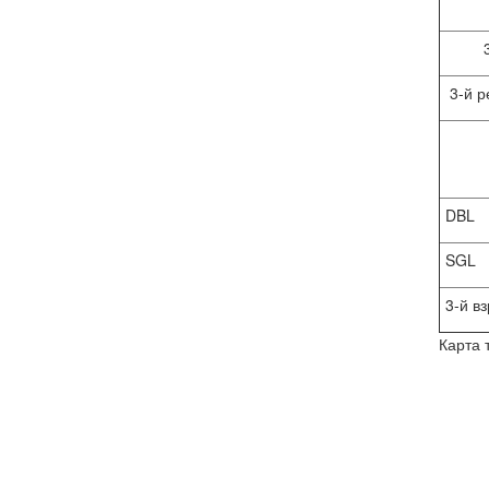
3-й р
DBL
SGL
3-й вз
Карта 