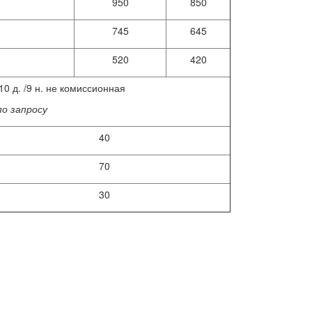
950
850
745
645
520
420
10 д. /9 н. не комиссионная
по запросу
40
70
30