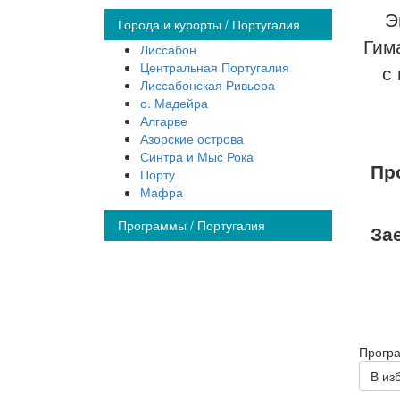
Э
Города и курорты / Португалия
Гим
Лиссабон
Центральная Португалия
с
Лиссабонская Ривьера
о. Мадейра
Алгарве
Азорские острова
Синтра и Мыс Рока
Пр
Порту
Мафра
Программы / Португалия
За
Прогр
В из