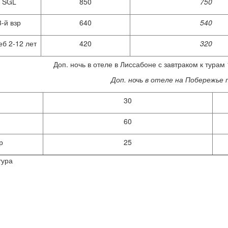
SGL
850
750
3-й взр
640
540
еб 2-12 лет
420
320
Доп. ночь в отеле в Лиссабоне с завтраком к турам 
Доп. ночь в отеле на Побережье 
30
60
р
25
тура