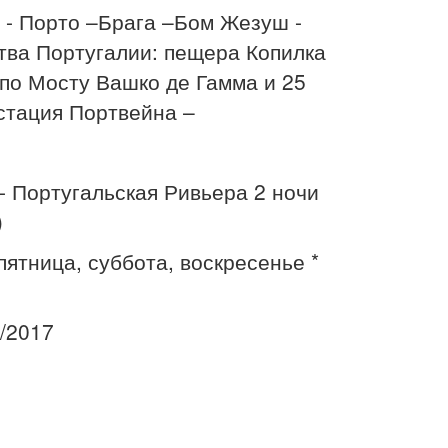
 - Порто –Брага –Бом Жезуш -
тва Португалии: пещера Копилка
 по Мосту Вашко де Гамма и 25
устация Портвейна –
- Португальская Ривьера 2 ночи
)
пятница, суббота, воскресенье *
2/2017