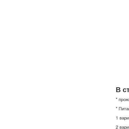
В с
* прож
* Пита
1 вари
2 вари