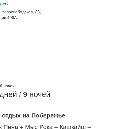
дрес
л.Новослободская, 20,
фис 406А
 9 ночей
дней / 9 ночей
+ отдых на Побережье
к Пена + Мыс Рока – Кашкайш –