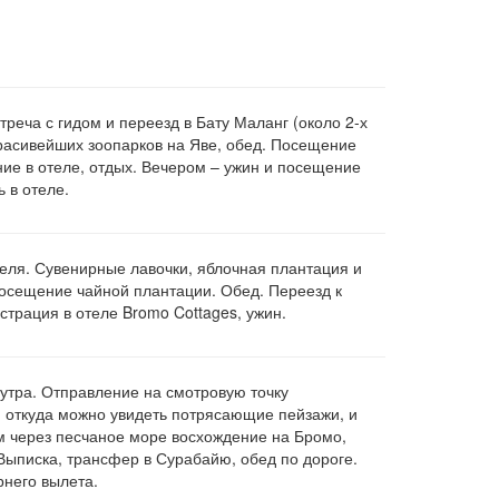
треча с гидом и переезд в Бату Маланг (около 2-х
красивейших зоопарков на Яве, обед. Посещение
ие в отеле, отдых. Вечером – ужин и посещение
ь в отеле.
теля. Сувенирные лавочки, яблочная плантация и
посещение чайной плантации. Обед. Переезд к
страция в отеле Bromo Cottages, ужин.
 утра. Отправление на смотровую точку
, откуда можно увидеть потрясающие пейзажи, и
ем через песчаное море восхождение на Бромо,
 Выписка, трансфер в Сурабайю, обед по дороге.
рнего вылета.