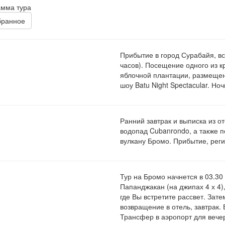
амма тура
бранное
Прибытие в город Сурабайя, вс
часов). Посещение одного из 
яблочной плантации, размещен
шоу Batu Night Spectacular. Ноч
Ранний завтрак и выписка из о
водопад Cubanrondo, а также 
вулкану Бромо. Прибытие, реги
Тур на Бромо начнется в 03.30
Папанджакан (на джипах 4 х 4)
где Вы встретите рассвет. Зат
возвращение в отель, завтрак.
Трансфер в аэропорт для вече