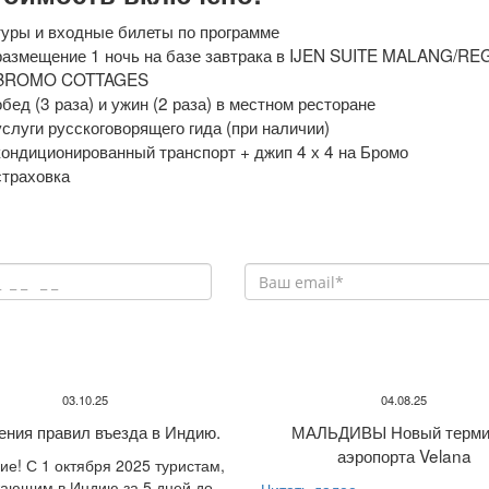
туры и входные билеты по программе
размещение 1 ночь на базе завтрака в IJEN SUITE MALANG/REG
BROMO COTTAGES
обед (3 раза) и ужин (2 раза) в местном ресторане
услуги русскоговорящего гида (при наличии)
кондиционированный транспорт + джип 4 х 4 на Бромо
страховка
03.10.25
04.08.25
ения правил въезда в Индию.
МАЛЬДИВЫ Новый терми
аэропорта Velana
е! С 1 октября 2025 туристам,
ающим в Индию за 5 дней до