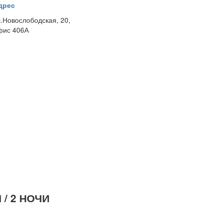
дрес
л.Новослободская, 20,
фис 406А
/ 2 НОЧИ