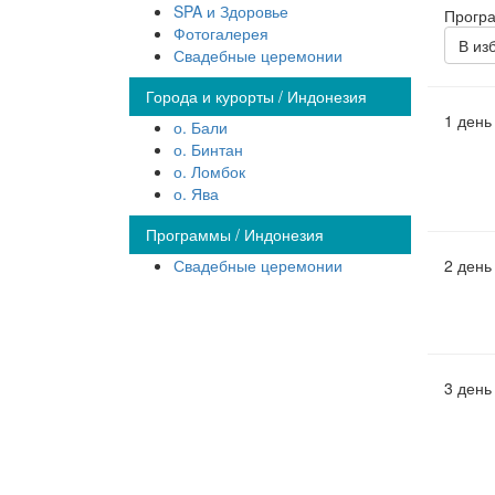
SPA и Здоровье
Прогр
Фотогалерея
В из
Свадебные церемонии
Города и курорты / Индонезия
1 день
о. Бали
о. Бинтан
о. Ломбок
о. Ява
Программы / Индонезия
Свадебные церемонии
2 день
3 день