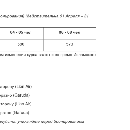
ронирования) (действительна 01 Апреля – 31
04 - 05
чел
06 - 08
чел
580
573
ом изменении курса валют и во время Исламского
орону (Lion Air)
ратно (Garuda)
орону (Lion Air)
ратно (Garuda)
луйста, уточняйте перед бронированием