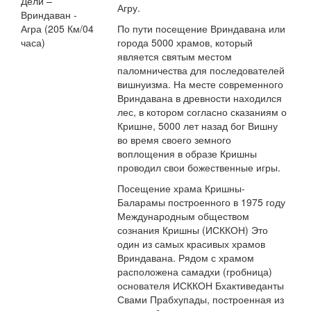
Дели –
Агру.
Вриндаван -
Агра (205 Км/04
По пути посещение Вриндавана или
часа)
города 5000 храмов, который
является святым местом
паломничества для последователей
вишнуизма. На месте современного
Вриндавана в древности находился
лес, в котором согласно сказаниям о
Кришне, 5000 лет назад бог Вишну
во время своего земного
воплощения в образе Кришны
проводил свои божественные игры.
Посещение храма Кришны-
Баларамы построенного в 1975 году
Международным обществом
сознания Кришны (ИСККОН) Это
один из самых красивых храмов
Вриндавана. Рядом с храмом
расположена самадхи (гробница)
основателя ИСККОН Бхактиведанты
Свами Прабхупады, построенная из