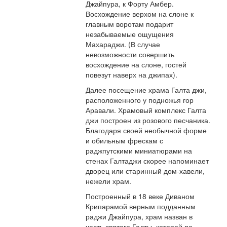
Джайпура, к Форту Амбер.
Восхождение верхом на слоне к
главным воротам подарит
незабываемые ощущения
Махараджи. (В случае
невозможности совершить
восхождение на слоне, гостей
повезут наверх на джипах).
Далее посещение храма Галта джи,
расположенного у подножья гор
Аравали. Храмовый комплекс Галта
джи построен из розового песчаника.
Благодаря своей необычной форме
и обильным фрескам с
раджпутскими миниатюрами на
стенах Галтаджи скорее напоминает
дворец или старинный дом-хавели,
нежели храм.
Построенный в 18 веке Диваном
Крипарамой верным подданным
раджи Джайпура, храм назван в
честь святого Галты, которой по