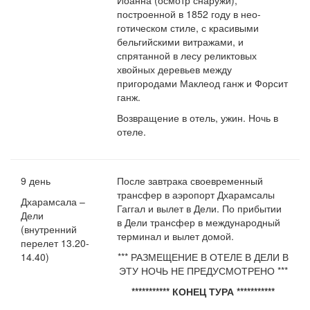
Иоанна (осмотр снаружи),
построенной в 1852 году в нео-
готическом стиле, с красивыми
бельгийскими витражами, и
спрятанной в лесу реликтовых
хвойных деревьев между
пригородами Маклеод ганж и Форсит
ганж.
Возвращение в отель, ужин. Ночь в
отеле.
9 день
После завтрака своевременный
трансфер в аэропорт Дхарамсалы
Дхарамсала –
Гаггал и вылет в Дели. По прибытии
Дели
в Дели трансфер в международный
(внутренний
терминал и вылет домой.
перелет 13.20-
14.40)
*** РАЗМЕЩЕНИЕ В ОТЕЛЕ В ДЕЛИ В
ЭТУ НОЧЬ НЕ ПРЕДУСМОТРЕНО ***
*********** КОНЕЦ ТУРА ***********