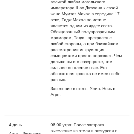
великой любви могольского
императора Шах Джахана к своей
жене Мумтаз Махал в середине 17
веке, Тадж Махал по истине
является одним из чудес света.
Облицованный полупрозрачным
мрамором, Тадж - прекрасен с
любой стороны, а при ближайшем
рассмотрении инкрустация
самоцветами просто поражает. Чем
дольше вы его созерцаете, тем
сильнее он пленяет вас. Его
абсолютная красота не имеет себе
равных.
Заселение в отель. Ужин. Ночь в
Агре.
4 день
08.00 утра: После завтрака
выселение из отеля и экскурсия в
Агра – Фатехпур