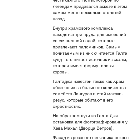
легендам придавался аскезе в этом
самом месте несколько столетий
назад.
Внутри храмового комплекса
находятся три пруда для омовений
со священной водой, которые
привлекают паломников. Самым
почитаемым из них считается Галта
кунд - его питает источник из скалы,
которая имеет форму головы
коровы.
Галтаджи известен также как Храм
обезьян из-за большого количества
семейств Лангуров и стай макаки-
резус, которые обитают в его
окрестностях.
На обратном пути из Галта Джи –
остановка для фотографирования у
Хава Махал (Дворца Ветров).
Фасад из розового песчаника покрыт