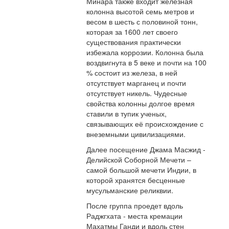
Минара также входит железная
колонна высотой семь метров и
весом в шесть с половиной тонн,
которая за 1600 лет своего
существования практически
избежала коррозии. Колонна была
воздвигнута в 5 веке и почти на 100
% состоит из железа, в ней
отсутствует марганец и почти
отсутствует никель. Чудесные
свойства колонны долгое время
ставили в тупик ученых,
связывающих её происхождение с
внеземными цивилизациями.
Далее посещение Джама Масжид -
Делийской Соборной Мечети –
самой большой мечети Индии, в
которой хранятся бесценные
мусульманские реликвии.
После группа проедет вдоль
Раджгхата - места кремации
Махатмы Ганди и вдоль стен