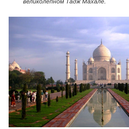
великолепном Тадж Махале.