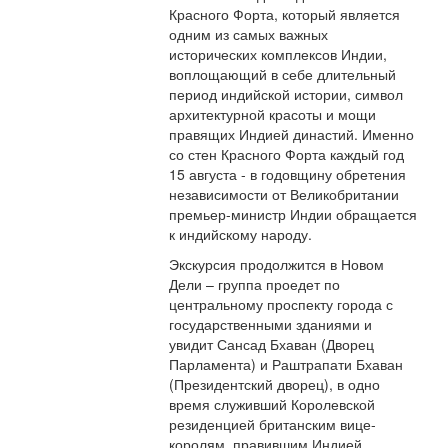
Красного Форта, который является
одним из самых важных
исторических комплексов Индии,
воплощающий в себе длительный
период индийской истории, символ
архитектурной красоты и мощи
правящих Индией династий. Именно
со стен Красного Форта каждый год
15 августа - в годовщину обретения
независимости от Великобритании
премьер-министр Индии обращается
к индийскому народу.
Экскурсия продолжится в Новом
Дели – группа проедет по
центральному проспекту города с
государственными зданиями и
увидит Сансад Бхаван (Дворец
Парламента) и Раштрапати Бхаван
(Президентский дворец), в одно
время служивший Королевской
резиденцией британским вице-
королям, правившим Индией.