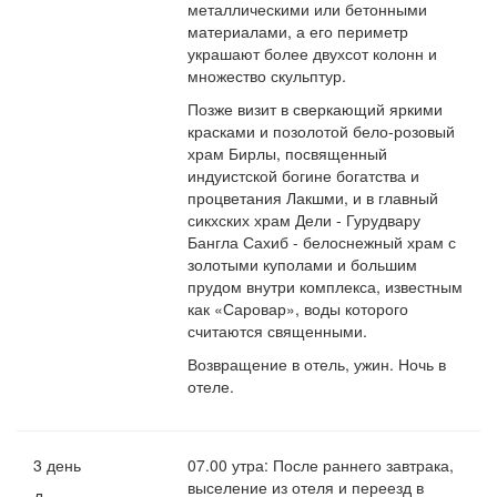
металлическими или бетонными
материалами, а его периметр
украшают более двухсот колонн и
множество скульптур.
Позже визит в сверкающий яркими
красками и позолотой бело-розовый
храм Бирлы, посвященный
индуистской богине богатства и
процветания Лакшми, и в главный
сикхских храм Дели - Гурудвару
Бангла Сахиб - белоснежный храм с
золотыми куполами и большим
прудом внутри комплекса, известным
как «Саровар», воды которого
считаются священными.
Возвращение в отель, ужин. Ночь в
отеле.
3 день
07.00 утра: После раннего завтрака,
выселение из отеля и переезд в