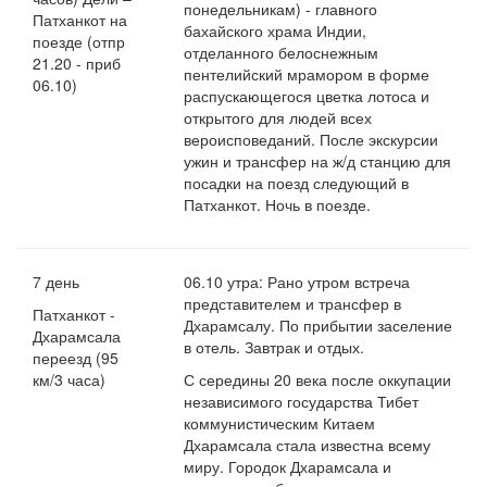
понедельникам) - главного
Патханкот на
бахайского храма Индии,
поезде (отпр
отделанного белоснежным
21.20 - приб
пентелийский мрамором в форме
06.10)
распускающегося цветка лотоса и
открытого для людей всех
вероисповеданий. После экскурсии
ужин и трансфер на ж/д станцию для
посадки на поезд следующий в
Патханкот. Ночь в поезде.
7 день
06.10 утра: Рано утром встреча
представителем и трансфер в
Патханкот -
Дхарамсалу. По прибытии заселение
Дхарамсала
в отель. Завтрак и отдых.
переезд (95
км/3 часа)
С середины 20 века после оккупации
независимого государства Тибет
коммунистическим Китаем
Дхарамсала стала известна всему
миру. Городок Дхарамсала и