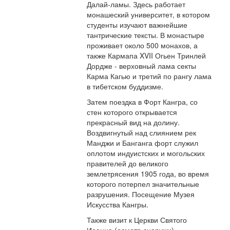
Далай-ламы. Здесь работает
монашеский университет, в котором
студенты изучают важнейшие
тантрические тексты. В монастыре
проживает около 500 монахов, а
также Кармапа XVII Огьен Тринлей
Дордже - верховный лама секты
Карма Кагью и третий по рангу лама
в тибетском буддизме.
Затем поездка в Форт Кангра, со
стен которого открывается
прекрасный вид на долину.
Воздвигнутый над слиянием рек
Манджи и Банганга форт служил
оплотом индуистских и могольских
правителей до великого
землетрясения 1905 года, во время
которого потерпел значительные
разрушения. Посещение Музея
Искусства Кангры.
Также визит к Церкви Святого