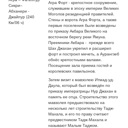
Агра Форт - крепостное сооружение,
Сикри–
служившем в эпоху империи Великих
Абханери -
Моголов резиденцией правителей.
Джайпур (240
Стены и ворота Агра Форта, а также
Км/06 ч)
первые поселения были возведены
по приказу Акбара Великого на
восточном берегу реки Ямуна.
Преемники Акбара - прежде всего
Шах Джахан укрепил и расширил
форт и построил мечеть, а Аурангзеб
обнёс крепостными валами.
Посещение зала приема гостей и
королевских павильонов.
Затем визит к мавзолею Итмад-уд-
Даула, который был возведён по
приказу императрицы Нур Джахан в
память ее отца. Строительство этого
мавзолея предшествовало на
несколько лет строительству Тадж-
Махала, и его по праву считают
предвестником Тадж-Махала и
называют Малым Таджом.