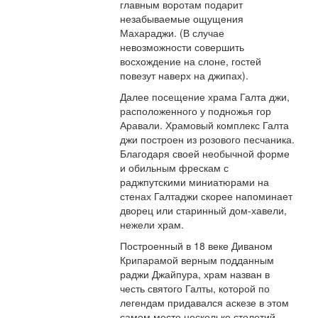
главным воротам подарит
незабываемые ощущения
Махараджи. (В случае
невозможности совершить
восхождение на слоне, гостей
повезут наверх на джипах).
Далее посещение храма Галта джи,
расположенного у подножья гор
Аравали. Храмовый комплекс Галта
джи построен из розового песчаника.
Благодаря своей необычной форме
и обильным фрескам с
раджпутскими миниатюрами на
стенах Галтаджи скорее напоминает
дворец или старинный дом-хавели,
нежели храм.
Построенный в 18 веке Диваном
Крипарамой верным подданным
раджи Джайпура, храм назван в
честь святого Галты, которой по
легендам придавался аскезе в этом
самом месте несколько столетий