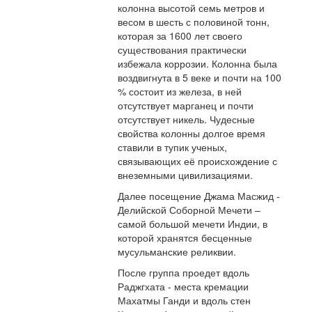
колонна высотой семь метров и
весом в шесть с половиной тонн,
которая за 1600 лет своего
существования практически
избежала коррозии. Колонна была
воздвигнута в 5 веке и почти на 100
% состоит из железа, в ней
отсутствует марганец и почти
отсутствует никель. Чудесные
свойства колонны долгое время
ставили в тупик ученых,
связывающих её происхождение с
внеземными цивилизациями.
Далее посещение Джама Масжид -
Делийской Соборной Мечети –
самой большой мечети Индии, в
которой хранятся бесценные
мусульманские реликвии.
После группа проедет вдоль
Раджгхата - места кремации
Махатмы Ганди и вдоль стен