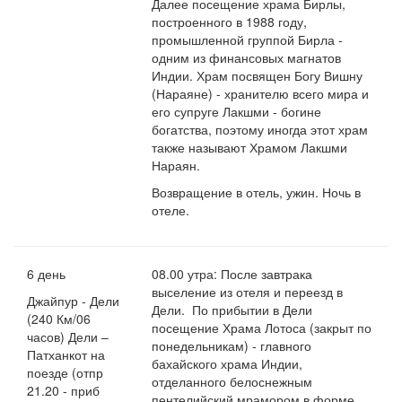
Далее посещение храма Бирлы,
построенного в 1988 году,
промышленной группой Бирла -
одним из финансовых магнатов
Индии. Храм посвящен Богу Вишну
(Нараяне) - хранителю всего мира и
его супруге Лакшми - богине
богатства, поэтому иногда этот храм
также называют Храмом Лакшми
Нараян.
Возвращение в отель, ужин. Ночь в
отеле.
6 день
08.00 утра: После завтрака
выселение из отеля и переезд в
Джайпур - Дели
Дели. По прибытии в Дели
(240 Км/06
посещение Храма Лотоса (закрыт по
часов) Дели –
понедельникам) - главного
Патханкот на
бахайского храма Индии,
поезде (отпр
отделанного белоснежным
21.20 - приб
пентелийский мрамором в форме