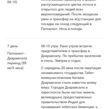
06.10)
распускающегося цветка лотоса и
открытого для людей всех
вероисповеданий. После экскурсии
ужин и трансфер на ж/д станцию для
посадки на поезд следующий в
Патханкот. Ночь в поезде.
7 день
06.10 утра: Рано утром встреча
представителем и трансфер в
Патханкот -
Дхарамсалу. По прибытии заселение
Дхарамсала
в отель. Завтрак и отдых.
переезд (95
км/3 часа)
С середины 20 века после оккупации
независимого государства Тибет
коммунистическим Китаем
Дхарамсала стала известна всему
миру. Городок Дхарамсала и
окрестности были частью земель,
великодушно предоставленных
правительством Индии для
проживания тибетских беженцев, и