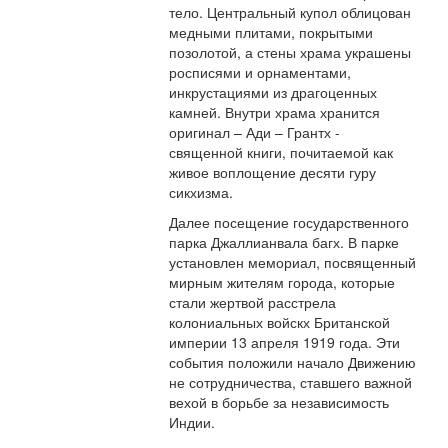
тело. Центральный купол облицован
медными плитами, покрытыми
позолотой, а стены храма украшены
росписями и орнаментами,
инкрустациями из драгоценных
камней. Внутри храма хранится
оригинал – Ади – Грантх -
священной книги, почитаемой как
живое воплощение десяти гуру
сикхизма.
Далее посещение государственного
парка Джаллианвала багх. В парке
установлен мемориал, посвященный
мирным жителям города, которые
стали жертвой расстрела
колониальных войскх Британской
империи 13 апреля 1919 года. Эти
события положили начало Движению
не сотрудничества, ставшего важной
вехой в борьбе за независимость
Индии.