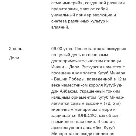
семи империй», созданной разными
правителями, являют собой
уникальный пример эволюции и
синтеза различных культур и
влияний.
2 день
09.00 утра: После завтрака экскурсия
на целый день по основным
Дели
достопримечательностям столицы
Индии - Дели. Экскурсия начнется с
посещения комплекса Кутуб Минара
- Башни Победы, возведенной в 12 м
веке наместником короля Кутуб-уд-
дин Айбаком. Украшенный тонким
изящным орнаментом Кутуб Минар-
является самым высоким (72, 5 м)
кирпичным минаретом в мире и
защищается ЮНЕСКО, как объект
всемирного наследия. В состав
архитектурного ансамбля Кутуб-
Минара также входит железная