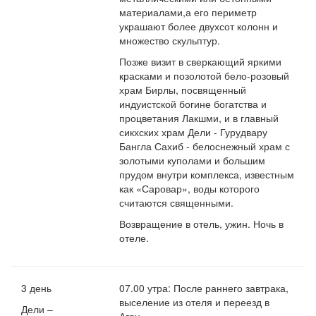
материалами,а его периметр
украшают более двухсот колонн и
множество скульптур.
Позже визит в сверкающий яркими
красками и позолотой бело-розовый
храм Бирлы, посвященный
индуистской богине богатства и
процветания Лакшми, и в главный
сикхских храм Дели - Гурудвару
Бангла Сахиб - белоснежный храм с
золотыми куполами и большим
прудом внутри комплекса, известным
как «Саровар», воды которого
считаются священными.
Возвращение в отель, ужин. Ночь в
отеле.
3 день
07.00 утра: После раннего завтрака,
выселение из отеля и переезд в
Дели –