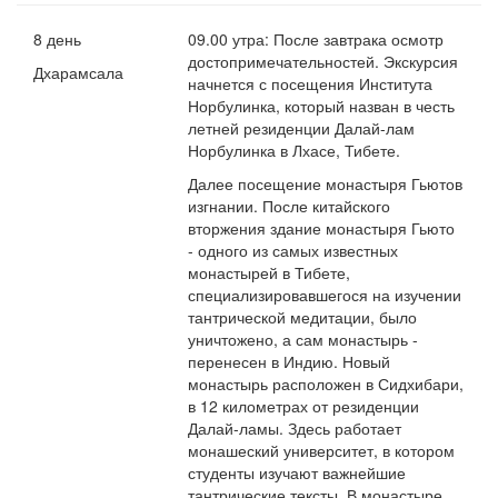
8 день
09.00 утра: После завтрака осмотр
достопримечательностей. Экскурсия
Дхарамсала
начнется с посещения Института
Норбулинка, который назван в честь
летней резиденции Далай-лам
Норбулинка в Лхасе, Тибете.
Далее посещение монастыря Гьютов
изгнании. После китайского
вторжения здание монастыря Гьюто
- одного из самых известных
монастырей в Тибете,
специализировавшегося на изучении
тантрической медитации, было
уничтожено, а сам монастырь -
перенесен в Индию. Новый
монастырь расположен в Сидхибари,
в 12 километрах от резиденции
Далай-ламы. Здесь работает
монашеский университет, в котором
студенты изучают важнейшие
тантрические тексты. В монастыре