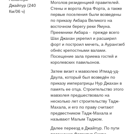
Моголов резиденцией правителей.
Джайпур (240
Стены и ворота Агра Форта, а также
Км/06 ч)
первые поселения были возведены
по приказу Акбара Великого на
восточном берегу реки Ямуна.
Преемники Акбара - прежде всего
Шах Джахан укрепил и расширил
форт и построил мечеть, а Аурангзеб
обнёс крепостными валами.
Посещение зала приема гостей и
королевских павильонов.
Затем визит к мавзолею Итмад-уд-
Даула, который был возведён по
приказу императрицы Нур Джахан в
память ее отца. Строительство этого
мавзолея предшествовало на
несколько лет строительству Тадж-
Махала, и его по праву считают
предвестником Тадж-Махала и
называют Малым Таджом.
Далее переезд в Джайпур. По пути
посещение Фатехпур Сикри -