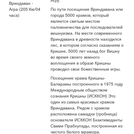
Агру.
Вриндаван -
Агра (205 Км/04
По пути посещение Вриндавана или
часа)
города 5000 храмов, который
является святым местом
паломничества для последователей
вишнуизма. На месте современного
Вриндавана в древности находился
лес, в котором согласно сказаниям о
Кришне, 5000 лет назад бог Вишну
во время своего земного
воплощения в образе Кришны
проводил свои божественные игры.
Посещение храма Кришны-
Баларамы построенного в 1975 году
Международным обществом
сознания Кришны (ИСККОН) Это
один из самых красивых храмов
Вриндавана. Рядом с храмом
расположена самадхи (гробница)
основателя ИСККОН Бхактиведанты
Свами Прабхупады, построенная из
чистого белого мрамора.