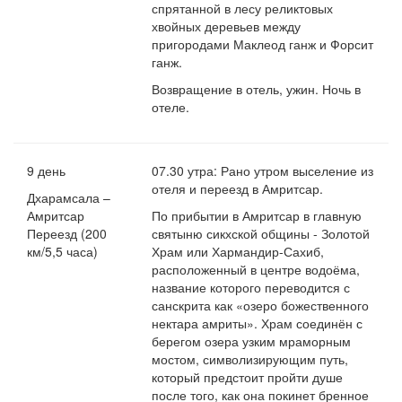
спрятанной в лесу реликтовых
хвойных деревьев между
пригородами Маклеод ганж и Форсит
ганж.
Возвращение в отель, ужин. Ночь в
отеле.
9 день
07.30 утра: Рано утром выселение из
отеля и переезд в Амритсар.
Дхарамсала –
Амритсар
По прибытии в Амритсар в главную
Переезд (200
святыню сикхской общины - Золотой
км/5,5 часа)
Храм или Хармандир-Сахиб,
расположенный в центре водоёма,
название которого переводится с
санскрита как «озеро божественного
нектара амриты». Храм соединён с
берегом озера узким мраморным
мостом, символизирующим путь,
который предстоит пройти душе
после того, как она покинет бренное