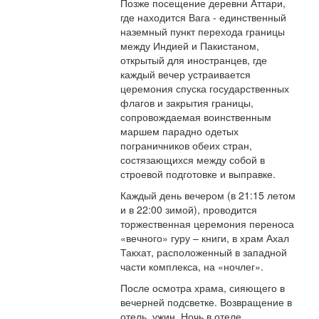
Позже посещение деревни Аттари,
где находится Вага - единственный
наземный пункт перехода границы
между Индией и Пакистаном,
открытый для иностранцев, где
каждый вечер устраивается
церемония спуска государственных
флагов и закрытия границы,
сопровождаемая воинственным
маршем парадно одетых
пограничников обеих стран,
состязающихся между собой в
строевой подготовке и выправке.
Каждый день вечером (в 21:15 летом
и в 22:00 зимой), проводится
торжественная церемония переноса
«вечного» гуру – книги, в храм Ахал
Такхат, расположенный в западной
части комплекса, на «ночлег».
После осмотра храма, сияющего в
вечерней подсветке. Возвращение в
отель, ужин. Ночь в отеле.