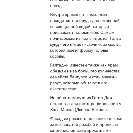
назад.
Внутри храмового комплекса
находятся три пруда для омовений
со священной водой, которые
привлекают паломников. Самым
почитаемым из них считается Галта
кунд - его питает источник из скалы,
которая имеет форму головы
коровы.
Галтаджи известен также как Храм
обезьян из-за большого количества
семейств Лангуров и стай макаки-
резус, которые обитают в его
окрестностях.
На обратном пути из Галта Джи –
остановка для фотографирования у
Хава Махал (Дворца Ветров).
Фасад из розового песчаника покрыт
замысловатой резьбой и пронизан
многочисленными крохотными