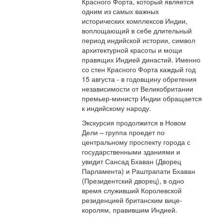
Красного Форта, который является
одним из самых важных
исторических комплексов Индии,
воплощающий в себе длительный
период индийской истории, символ
архитектурной красоты и мощи
правящих Индией династий. Именно
со стен Красного Форта каждый год
15 августа - в годовщину обретения
независимости от Великобритании
премьер-министр Индии обращается
к индийскому народу.
Экскурсия продолжится в Новом
Дели – группа проедет по
центральному проспекту города с
государственными зданиями и
увидит Сансад Бхаван (Дворец
Парламента) и Раштрапати Бхаван
(Президентский дворец), в одно
время служивший Королевской
резиденцией британским вице-
королям, правившим Индией.