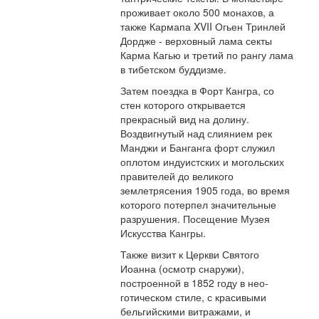
проживает около 500 монахов, а
также Кармапа XVII Огьен Тринлей
Дордже - верховный лама секты
Карма Кагью и третий по рангу лама
в тибетском буддизме.
Затем поездка в Форт Кангра, со
стен которого открывается
прекрасный вид на долину.
Воздвигнутый над слиянием рек
Манджи и Банганга форт служил
оплотом индуистских и могольских
правителей до великого
землетрясения 1905 года, во время
которого потерпел значительные
разрушения. Посещение Музея
Искусства Кангры.
Также визит к Церкви Святого
Иоанна (осмотр снаружи),
построенной в 1852 году в нео-
готическом стиле, с красивыми
бельгийскими витражами, и