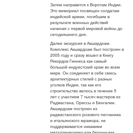
Затем направится к Воротам Индии.
Это мемориал посвящен солдатам
индийской армии, погибшим в
результате военных действий
начиная с первой мировой войны до
сегодняшнего дня.
Далее экскурсия в Акшардхам.
Комплекс Акшардхам был построен в
2005 году и сразу вошел в Книгу
Рекордов Гиннеса как самый
большой индуистский храм во всем
мире. Он соединяет в себе смесь
архитектурных стилей с разных
уголков Индии, так как его
строительство велось в течение 5
лет с участием 7 тысяч мастеров из
Раджастана, Ориссы и Бенгалии.
Акшардхам построен из
раджастанского розового песчаника
и итальянского мрамора, не
поддерживается никакими
металлическими или бетонными