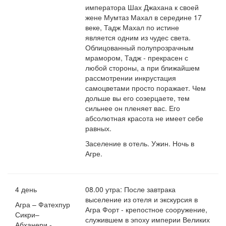
императора Шах Джахана к своей
жене Мумтаз Махал в середине 17
веке, Тадж Махал по истине
является одним из чудес света.
Облицованный полупрозрачным
мрамором, Тадж - прекрасен с
любой стороны, а при ближайшем
рассмотрении инкрустация
самоцветами просто поражает. Чем
дольше вы его созерцаете, тем
сильнее он пленяет вас. Его
абсолютная красота не имеет себе
равных.
Заселение в отель. Ужин. Ночь в
Агре.
4 день
08.00 утра: После завтрака
выселение из отеля и экскурсия в
Агра – Фатехпур
Агра Форт - крепостное сооружение,
Сикри–
служившем в эпоху империи Великих
Абханери -