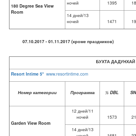
ночей
1395
1
180 Degree Sea View
Room
14 дней/13
ночей
1471
1
07.10.2017 - 01.11.2017 (кроме праздников)
БУХТА ДАДУНХАЙ
Resort Intime 5*
www.resortintime.com
Номер категории
Программа
½ DBL
S
12 дней/11
ночей
1573
2
Garden View Room
14 дней/13
ночей
1681
2