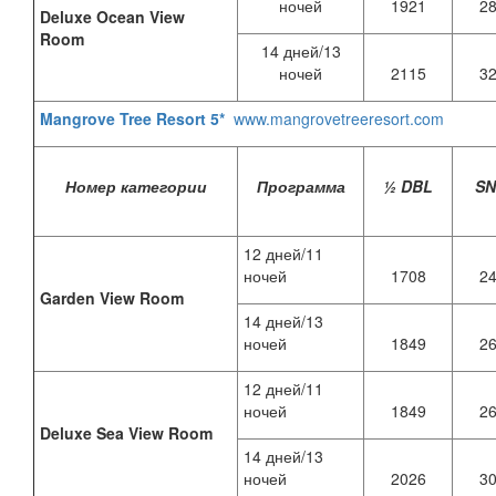
ночей
1921
2
Deluxe Ocean View
Room
14 дней/13
ночей
2115
3
Mangrove Tree Resort 5*
www.mangrovetreeresort.com
Номер категории
Программа
½ DBL
S
12 дней/11
ночей
1708
2
Garden View Room
14 дней/13
ночей
1849
2
12 дней/11
ночей
1849
2
Deluxe Sea View Room
14 дней/13
ночей
2026
3