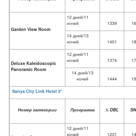
12 дней/11
ночей
1339
1
Garden View Room
14 дней/13
ночей
1401
1
12 дней/11
ночей
1374
1
Deluxe Kaleidoscopic
Panoramic Room
14 дней/13
ночей
1444
1
Sanya City Link Hotel 3*
Номер категории
Программа
½ DBL
S
12 дней/11
ночей
1231
1