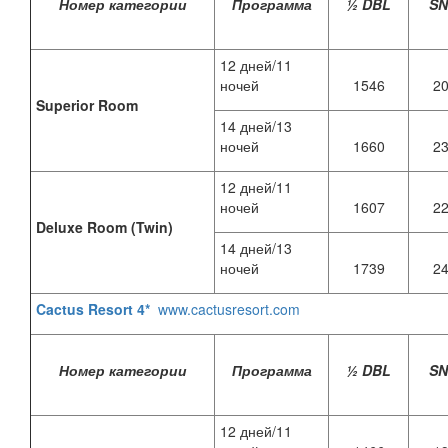
Номер категории
Программа
½ DBL
S
12 дней/11
ночей
1546
2
Superior Room
14 дней/13
ночей
1660
2
12 дней/11
ночей
1607
2
Deluxe Room (Twin)
14 дней/13
ночей
1739
2
Cactus Resort 4*
www.cactusresort.com
Номер категории
Программа
½ DBL
S
12 дней/11