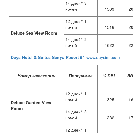
14 дней/13
ночей
1533
2
12 дней/11
ночей
1516
2
Deluxe Sea View Room
14 дней/13
ночей
1622
2
Days Hotel & Suites Sanya Resort 5*
www.daysinn.com
Номер категории
Программа
½ DBL
S
12 дней/11
ночей
1325
1
Deluxe Garden View
Room
14 дней/13
ночей
1382
1
12 дней/11