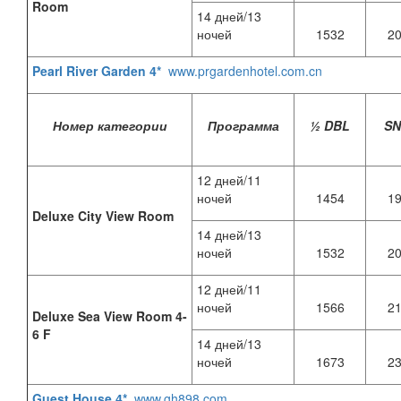
Room
14 дней/13
ночей
1532
2
Pearl River Garden 4*
www.prgardenhotel.com.cn
Номер категории
Программа
½ DBL
S
12 дней/11
ночей
1454
1
Deluxe City View Room
14 дней/13
ночей
1532
2
12 дней/11
ночей
1566
2
Deluxe Sea View Room 4-
6 F
14 дней/13
ночей
1673
2
Guest House 4*
www.gh898.com