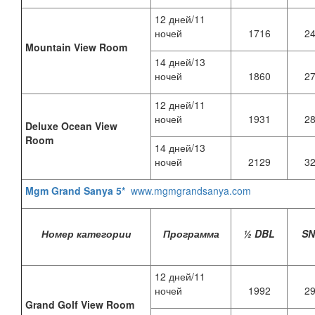
12 дней/11
ночей
1716
2
Mountain View Room
14 дней/13
ночей
1860
2
12 дней/11
ночей
1931
2
Deluxe Ocean View
Room
14 дней/13
ночей
2129
3
Mgm Grand Sanya 5*
www.mgmgrandsanya.com
Номер категории
Программа
½ DBL
S
12 дней/11
ночей
1992
2
Grand Golf View Room