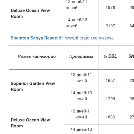
12 дней/11
ночей
1976
2
Deluxe Ocean View
Room
14 дней/13
ночей
2197
3
Sheraton Sanya Resort 5*
www.sheraton.com/sanya
Номер категории
Программа
½ DBL
S
12 дней/11
ночей
1657
2
Superior Garden View
Room
14 дней/13
ночей
1799
2
12 дней/11
ночей
1869
2
Deluxe Ocean View
Room
14 дней/13