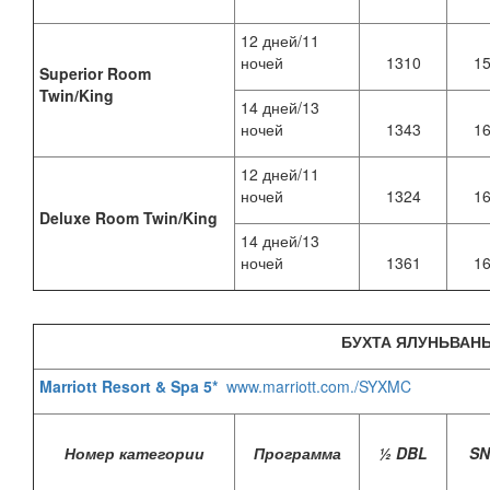
12 дней/11
ночей
1310
1
Superior Room
Twin/King
14 дней/13
ночей
1343
1
12 дней/11
ночей
1324
1
Deluxe Room Twin/King
14 дней/13
ночей
1361
1
БУХТА ЯЛУНЬВАН
Marriott Resort & Spa 5*
www.marriott.com./SYXMC
Номер категории
Программа
½ DBL
S