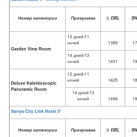
Номер категории
Программа
½ DBL
S
12 дней/11
ночей
1389
1
Garden View Room
14 дней/13
ночей
1451
1
12 дней/11
ночей
1425
1
Deluxe Kaleidoscopic
Panoramic Room
14 дней/13
ночей
1496
1
Sanya City Link Hotel 3*
Номер категории
Программа
½ DBL
S