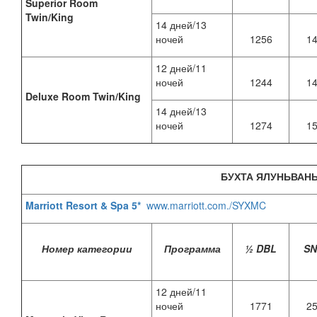
Superior Room
Twin/King
14 дней/13
ночей
1256
1
12 дней/11
ночей
1244
1
Deluxe Room Twin/King
14 дней/13
ночей
1274
1
БУХТА ЯЛУНЬВАН
Marriott Resort & Spa 5*
www.marriott.com./SYXMC
Номер категории
Программа
½ DBL
S
12 дней/11
ночей
1771
2