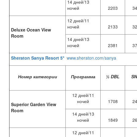
14 дней/13
ночей
2203
3
12 дней/11
ночей
2133
3
Deluxe Ocean View
Room
14 дней/13
ночей
2381
3
Sheraton Sanya Resort 5*
www.sheraton.com/sanya
Номер категории
Программа
½ DBL
S
12 дней/11
ночей
1708
2
Superior Garden View
Room
14 дней/13
ночей
1849
2
12 дней/11