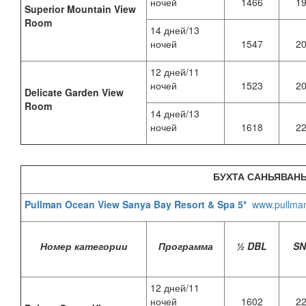
ночей
1466
1
Superior Mountain View
Room
14 дней/13
ночей
1547
2
12 дней/11
ночей
1523
2
Delicate Garden View
Room
14 дней/13
ночей
1618
2
БУХТА САНЬЯВАН
Pullman Ocean View Sanya Bay Resort & Spa 5*
www.pullma
Номер категории
Программа
½ DBL
S
12 дней/11
ночей
1602
2