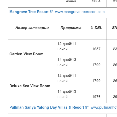
ночей
2064
3
Mangrove Tree Resort 5*
www.mangrovetreeresort.com
Номер категории
Программа
½ DBL
S
12 дней/11
ночей
1657
2
Garden View Room
14 дней/13
ночей
1799
2
12 дней/11
ночей
1799
2
Deluxe Sea View Room
14 дней/13
ночей
1976
2
Pullman Sanya Yalong Bay Villas & Resort 5*
www.pullmanho