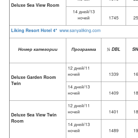
Deluxe Sea View Room
14 дней/13
ночей
1745
2
Liking Resort Hotel 4*
www.sanyaliking.com
Номер категории
Программа
½ DBL
S
12 дней/11
ночей
1339
1
Deluxe Garden Room
Twin
14 дней/13
ночей
1409
1
12 дней/11
ночей
1401
1
Deluxe Sea View Twin
Room
14 дней/13
ночей
1489
1