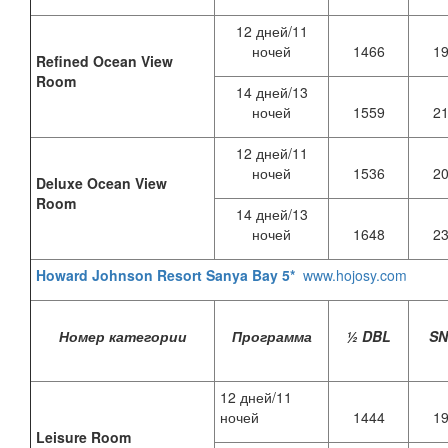
12 дней/11
ночей
1466
1
Refined Ocean View
Room
14 дней/13
ночей
1559
2
12 дней/11
ночей
1536
2
Deluxe Ocean View
Room
14 дней/13
ночей
1648
2
Howard Johnson Resort Sanya Bay 5*
www.hojosy.com
Номер категории
Программа
½ DBL
S
12 дней/11
ночей
1444
1
Leisure Room