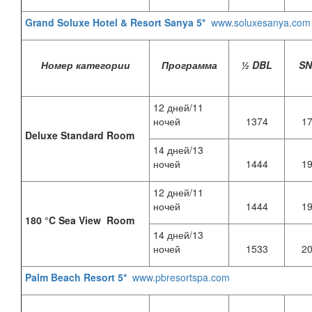
Grand Soluxe Hotel & Resort Sanya 5*
www.soluxesanya.com
Номер категории
Программа
½ DBL
S
12 дней/11
ночей
1374
1
Deluxe Standard Room
14 дней/13
ночей
1444
1
12 дней/11
ночей
1444
1
180 °C Sea View Room
14 дней/13
ночей
1533
2
Palm Beach Resort 5*
www.pbresortspa.com