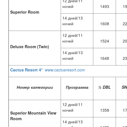
12 дней/11
ночей
1493
1
Superior Room
14 дней/13
ночей
1608
2
12 дней/11
ночей
1524
2
Deluxe Room (Twin)
14 дней/13
ночей
1648
2
Cactus Resort 4*
www.cactusresort.com
Номер категории
Программа
½ DBL
S
12 дней/11
ночей
1358
1
Superior Mountain View
Room
14 дней/13