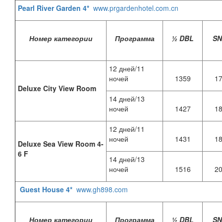
Pearl River Garden 4*
www.prgardenhotel.com.cn
Номер категории
Программа
½ DBL
S
12 дней/11
ночей
1359
1
Deluxe City View Room
14 дней/13
ночей
1427
1
12 дней/11
ночей
1431
1
Deluxe Sea View Room 4-
6 F
14 дней/13
ночей
1516
2
Guest House 4*
www.gh898.com
Номер категории
Программа
½ DBL
S