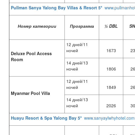
Pullman Sanya Yalong Bay Villas & Resort 5*
www.pullmanho
Номер категории
Программа
½ DBL
S
12 дней/11
ночей
1673
2
Deluxe Pool Access
Room
14 дней/13
ночей
1806
2
12 дней/11
ночей
1849
2
Myanmar Pool Villa
14 дней/13
ночей
2026
3
Huayu Resort & Spa Yalong Bay 5*
www.sanyaylwhyhotel.com