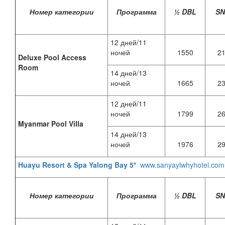
Номер категории
Программа
½ DBL
S
12 дней/11
ночей
1550
2
Deluxe Pool Access
Room
14 дней/13
ночей
1665
2
12 дней/11
ночей
1799
2
Myanmar Pool Villa
14 дней/13
ночей
1976
2
Huayu Resort & Spa Yalong Bay 5*
www.sanyaylwhyhotel.com
Номер категории
Программа
½ DBL
S