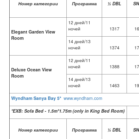
Номер категории
Программа
½ DBL
S
12 дней/11
ночей
1317
1
Elegant Garden View
Room
14 дней/13
ночей
1374
1
12 дней/11
ночей
1388
1
Deluxe Ocean View
Room
14 дней/13
ночей
1463
1
Wyndham Sanya Bay 5*
www.wyndham.com
*EXB: Sofa Bed - 1.5m*1.75m (only in King Bed Room)
Номер категории
Программа
½ DBL
S