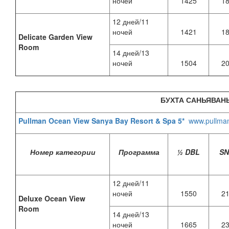
ночей
1425
1
12 дней/11
ночей
1421
1
Delicate Garden View
Room
14 дней/13
ночей
1504
2
БУХТА САНЬЯВАН
Pullman Ocean View Sanya Bay Resort & Spa 5*
www.pullma
Номер категории
Программа
½ DBL
S
12 дней/11
ночей
1550
2
Deluxe Ocean View
Room
14 дней/13
ночей
1665
2