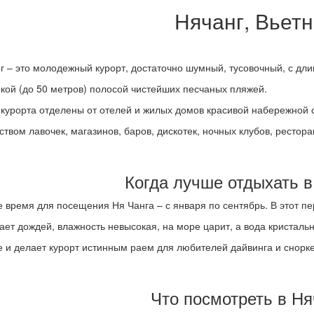
Нячанг, Вьет
г – это молодежный курорт, достаточно шумный, тусовочный, с дли
кой (до 50 метров) полосой чистейших песчаных пляжей.
курорта отделены от отелей и жилых домов красивой набережной
ством лавочек, магазинов, баров, дискотек, ночных клубов, рестор
Когда лучше отдыхать в
 время для посещения Ня Чанга – с января по сентябрь. В этот пе
ает дождей, влажность невысокая, на море царит, а вода кристаль
е и делает курорт истинным раем для любителей дайвинга и снорк
Что посмотреть в Ня