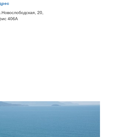
дрес
л.Новослободская, 20,
фис 406А