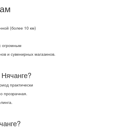
нам
нной (более 10 км)
 с огромным
анов и сувенирных магазинов.
 Нячанге?
риод практически
но прозрачная.
елинга.
чанге?