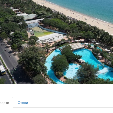
рорте
Отели