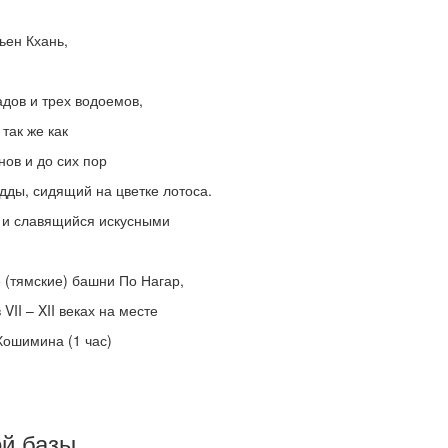
ьен Кхань,
дов и трех водоемов,
так же как
ов и до сих пор
ды, сидящий на цветке лотоса.
е и славящийся искусными
 (тямские) башни По Нагар,
II – XII веках на месте
Хошимина (1 час)
ой базы