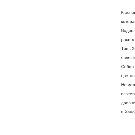
К осно
котора
Водопа
распол
Тинь Х
являющ
Собор 
цветны
Но ист
извест
древне
и Хано