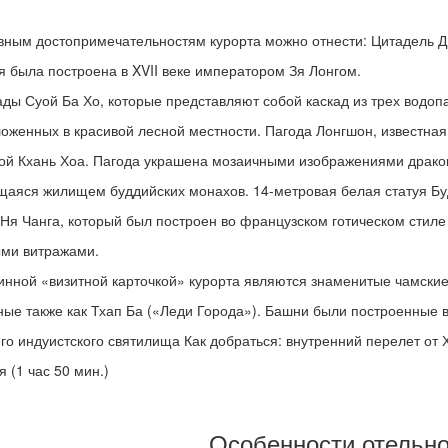
вным достопримечательностям курорта можно отнести: Цитадель Д
я была построена в XVII веке императором Зя Лонгом.
ды Суой Ба Хо, которые представляют собой каскад из трех водопа
оженных в красивой лесной местности. Пагода Лонгшон, известная 
ой Кхань Хоа. Пагода украшена мозаичными изображениями дракон
аяся жилищем буддийских монахов. 14-метровая белая статуя Буд
Ня Чанга, который был построен во французском готическом стил
ми витражами.
инной «визитной карточкой» курорта являются знаменитые чамские
ные также как Тхап Ба («Леди Города»). Башни были построенные в V
го индуистского святилища Как добраться: внутренний перелет от 
я (1 час 50 мин.)
Особенности отельн