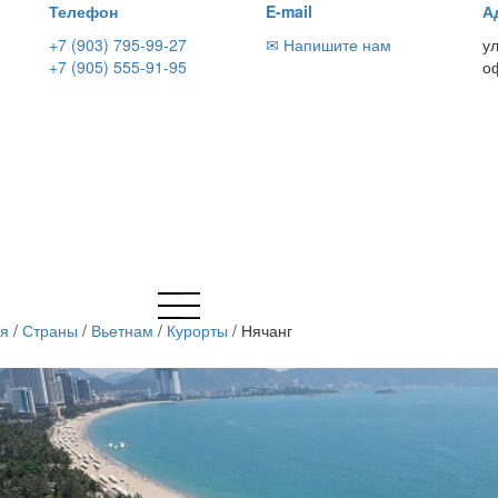
Телефон
E-mail
А
+7 (903) 795-99-27
✉ Напишите нам
у
+7 (905) 555-91-95
о
ая
/
Страны
/
Вьетнам
/
Курорты
/
Нячанг