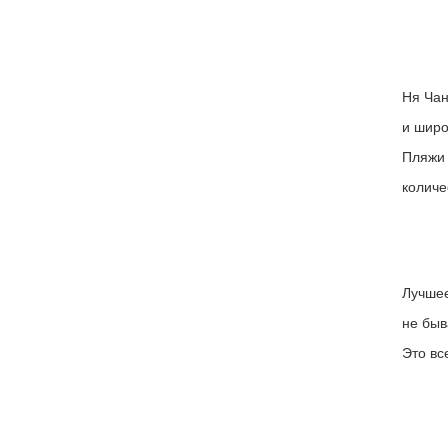
Ня Чан
и широ
Пляжи 
количе
Лучшее
не быв
Это вс