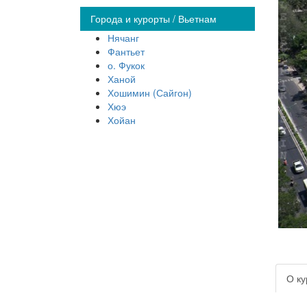
Города и курорты / Вьетнам
Нячанг
Фантьет
о. Фукок
Ханой
Хошимин (Сайгон)
Хюэ
Хойан
О ку