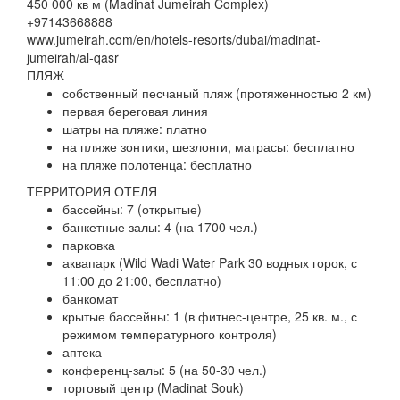
450 000 кв м (Madinat Jumeirah Complex)
+97143668888
www.jumeirah.com/en/hotels-resorts/dubai/madinat-
jumeirah/al-qasr
ПЛЯЖ
собственный песчаный пляж (протяженностью 2 км)
первая береговая линия
шатры на пляже: платно
на пляже зонтики, шезлонги, матрасы: бесплатно
на пляже полотенца: бесплатно
ТЕРРИТОРИЯ ОТЕЛЯ
бассейны: 7 (открытые)
банкетные залы: 4 (на 1700 чел.)
парковка
аквапарк (Wild Wadi Water Park 30 водных горок, с
11:00 до 21:00, бесплатно)
банкомат
крытые бассейны: 1 (в фитнес-центре, 25 кв. м., с
режимом температурного контроля)
аптека
конференц-залы: 5 (на 50-30 чел.)
торговый центр (Madinat Souk)