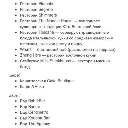
Ресторан Pierchic
Ресторан Segreto
Ресторан Shimmers
Ресторан The Noodle House — воплощает
кулинарные традиции Юго-Восточной Азии
Ресторан Toscana — сервируют традиционные
блюда итальянской кухни со средиземноморским
оттенком, включая пасту и пиццу
Wharf — британской паб (расположен на террасе)
Zheng He's — ресторан восточной кухни
Стейкхаус MJ’s Steakhouse — ресторан мясных
блюд
Кафе:
Кондитерская Cake Boutique
Кафе A’Rukn
Бары:
Бар Bahri Bar
Бар Barzar
Бар Centimetro
Бар Koubba Bar
Бар The Agency