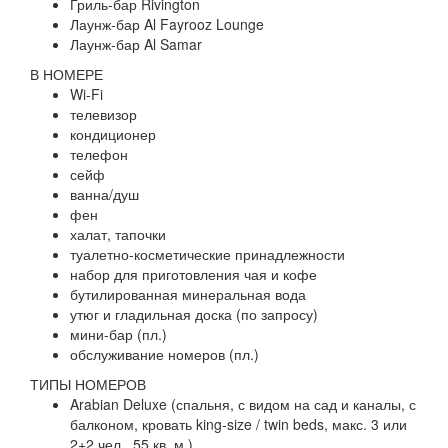
Гриль-бар Rivington
Лаунж-бар Al Fayrooz Lounge
Лаунж-бар Al Samar
В НОМЕРЕ
Wi-Fi
телевизор
кондиционер
телефон
сейф
ванна/душ
фен
халат, тапочки
туалетно-косметические принадлежности
набор для приготовления чая и кофе
бутилированная минеральная вода
утюг и гладильная доска (по запросу)
мини-бар (пл.)
обслуживание номеров (пл.)
ТИПЫ НОМЕРОВ
Arabian Deluxe (спальня, с видом на сад и каналы, с
балконом, кровать king-size / twin beds, макс. 3 или
2+2 чел., 55 кв. м.),