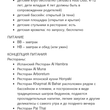
детский клуб бесплатно (Sinbad’s Kids Club, 4-12
лет, дети младше 4 лет должны быть в
сопровождении родителей)
детский бассейн: открытый (в тени)
детская площадка (открытая и крытая)
детские стульчики в ресторане: есть
детская кроватка: по запросу, бесплатно
ПИТАНИЕ
BB – завтрак
HB – завтрак и обед (или ужин)
КОНЦЕПЦИЯ ПИТАНИЯ
Рестораны:
Испанский Ресторан Al Hambra
Ресторан Al Muna
Ресторан Arboretum
Ресторан японской кухни Honyaki
Ресторан Khaymat Al Bahar расположен рядом с
бассейном и пляжем, и построенном в виде
традиционных шатров бедуинов, подаются
прохладительные напитки, легкие закуски и другие
деликатесы с самого утра и до позднего вечера
Ресторан Pai Thai