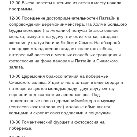
12-00 Выезд невесты и жениха из отеля к месту начала
программы.
12-30 Посещение достопримечательностей Паттайи в
сопровождении церемониймейстера. На Холме Большого
Будды молодые (по желанию) получат благословение
монаха, выпустят на удачу птичек из клетки, загадают
желание у статуи Богини Любви и Семьи. На обзорной
площадке молодоженов ожидает «напиток любви»,
интересный рассказ о местных свадебных традициях и
фотосессия на фоне панорамы Паттайи и Сиамского
залива.
13-00 Церемония бракосочетания на побережье
Сиамского залива. У цветочного алтаря в виде сердца и
на ковре из цветов молодые дадут друг другу клятву
верности под «салют» из лепестков роз. Под
торжественные слова церемониймейстера и музыку
(согласовывается заранее) молодые обменяются
кольцами и скрепят союз подписями и поцелуями.
13-30 Романтический фуршет и фотосессия на
побережье.