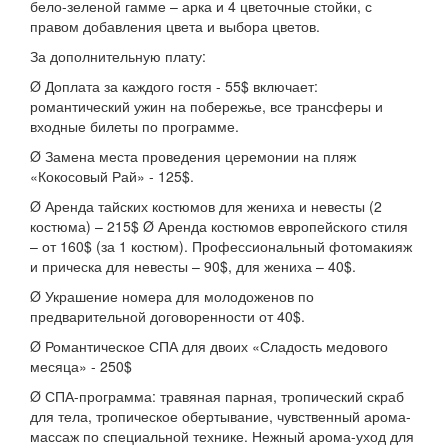
бело-зеленой гамме – арка и 4 цветочные стойки, с
правом добавления цвета и выбора цветов.
За дополнительную плату:
Ø Доплата за каждого гостя - 55$ включает:
романтический ужин на побережье, все трансферы и
входные билеты по программе.
Ø Замена места проведения церемонии на пляж
«Кокосовый Рай» - 125$.
Ø Аренда тайских костюмов для жениха и невесты (2
костюма) – 215$ Ø Аренда костюмов европейского стиля
– от 160$ (за 1 костюм). Профессиональный фотомакияж
и прическа для невесты – 90$, для жениха – 40$.
Ø Украшение номера для молодоженов по
предварительной договоренности от 40$.
Ø Романтическое СПА для двоих «Сладость медового
месяца» - 250$
Ø СПА-программа: травяная парная, тропический скраб
для тела, тропическое обертывание, чувственный арома-
массаж по специальной технике. Нежный арома-уход для