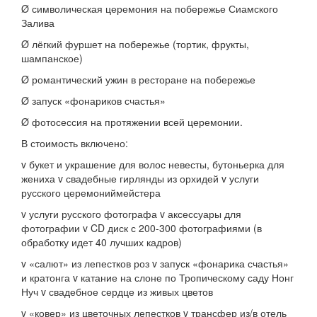
Ø символическая церемония на побережье Сиамского
Залива
Ø лёгкий фуршет на побережье (тортик, фрукты,
шампанское)
Ø романтический ужин в ресторане на побережье
Ø запуск «фонариков счастья»
Ø фотосессия на протяжении всей церемонии.
В стоимость включено:
v букет и украшение для волос невесты, бутоньерка для
жениха v свадебные гирлянды из орхидей v услуги
русского церемониймейстера
v услуги русского фотографа v аксессуары для
фотографии v CD диск с 200-300 фотографиями (в
обработку идет 40 лучших кадров)
v «салют» из лепестков роз v запуск «фонарика счастья»
и кратонга v катание на слоне по Тропическому саду Нонг
Нуч v свадебное сердце из живых цветов
v «ковер» из цветочных лепестков v трансфер из/в отель