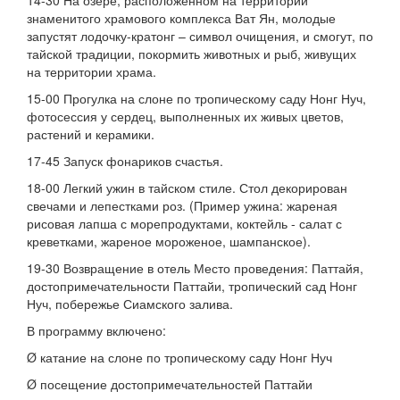
14-30 На озере, расположенном на территории
знаменитого храмового комплекса Ват Ян, молодые
запустят лодочку-кратонг – символ очищения, и смогут, по
тайской традиции, покормить животных и рыб, живущих
на территории храма.
15-00 Прогулка на слоне по тропическому саду Нонг Нуч,
фотосессия у сердец, выполненных их живых цветов,
растений и керамики.
17-45 Запуск фонариков счастья.
18-00 Легкий ужин в тайском стиле. Стол декорирован
свечами и лепестками роз. (Пример ужина: жареная
рисовая лапша с морепродуктами, коктейль - салат с
креветками, жареное мороженое, шампанское).
19-30 Возвращение в отель Место проведения: Паттайя,
достопримечательности Паттайи, тропический сад Нонг
Нуч, побережье Сиамского залива.
В программу включено:
Ø катание на слоне по тропическому саду Нонг Нуч
Ø посещение достопримечательностей Паттайи