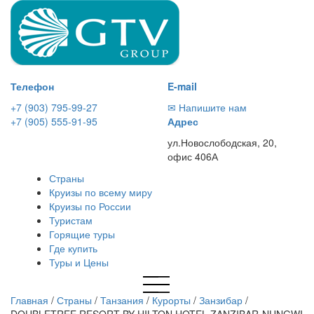
Телефон
E-mail
+7 (903) 795-99-27
✉ Напишите нам
+7 (905) 555-91-95
Адрес
ул.Новослободская, 20,
офис 406А
Страны
Круизы по всему миру
Круизы по России
Туристам
Горящие туры
Где купить
Туры и Цены
Главная
/
Страны
/
Танзания
/
Курорты
/
Занзибар
/