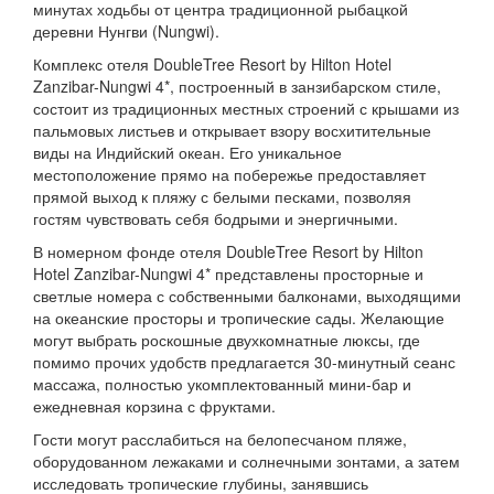
минутах ходьбы от центра традиционной рыбацкой
деревни Нунгви (Nungwi).
Комплекс отеля DoubleTree Resort by Hilton Hotel
Zanzibar-Nungwi 4*, построенный в занзибарском стиле,
состоит из традиционных местных строений с крышами из
пальмовых листьев и открывает взору восхитительные
виды на Индийский океан. Его уникальное
местоположение прямо на побережье предоставляет
прямой выход к пляжу с белыми песками, позволяя
гостям чувствовать себя бодрыми и энергичными.
В номерном фонде отеля DoubleTree Resort by Hilton
Hotel Zanzibar-Nungwi 4* представлены просторные и
светлые номера с собственными балконами, выходящими
на океанские просторы и тропические сады. Желающие
могут выбрать роскошные двухкомнатные люксы, где
помимо прочих удобств предлагается 30-минутный сеанс
массажа, полностью укомплектованный мини-бар и
ежедневная корзина с фруктами.
Гости могут расслабиться на белопесчаном пляже,
оборудованном лежаками и солнечными зонтами, а затем
исследовать тропические глубины, занявшись