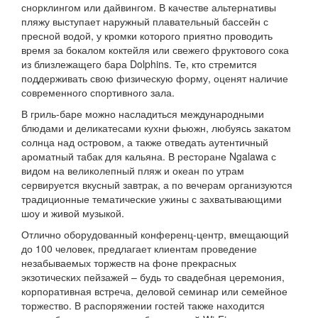
снорклингом или дайвингом. В качестве альтернативы
пляжу выступает наружный плавательный бассейн с
пресной водой, у кромки которого приятно проводить
время за бокалом коктейля или свежего фруктового сока
из близлежащего бара Dolphins. Те, кто стремится
поддерживать свою физическую форму, оценят наличие
современного спортивного зала.
В гриль-баре можно насладиться международными
блюдами и деликатесами кухни фьюжн, любуясь закатом
солнца над островом, а также отведать аутентичный
ароматный табак для кальяна. В ресторане Ngalawa с
видом на великолепный пляж и океан по утрам
сервируется вкусный завтрак, а по вечерам организуются
традиционные тематические ужины с захватывающими
шоу и живой музыкой.
Отлично оборудованный конференц-центр, вмещающий
до 100 человек, предлагает клиентам проведение
незабываемых торжеств на фоне прекрасных
экзотических пейзажей – будь то свадебная церемония,
корпоративная встреча, деловой семинар или семейное
торжество. В распоряжении гостей также находится