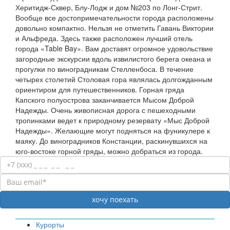
Херитидж-Сквер, Блу-Лодж и дом №203 по Лонг-Стрит.
Вообще все достопримечательности города расположены
довольно компактно. Нельзя не отметить Гавань Виктории
и Альфреда. Здесь также расположен лучший отель
города «Table Bay». Вам доставят огромное удовольствие
загородные экскурсии вдоль извилистого берега океана и
прогулки по виноградникам Стелленбоса. В течение
четырех столетий Столовая гора являлась долгожданным
ориентиром для путешественников. Горная гряда
Капского полуострова заканчивается Мысом Доброй
Надежды. Очень живописная дорога с пешеходными
тропинками ведет к природному резервату «Мыс Доброй
Надежды». Желающие могут подняться на фуникулере к
маяку. До виноградников Констанции, раскинувшихся на
юго-востоке горной гряды, можно добраться из города.
Курорты