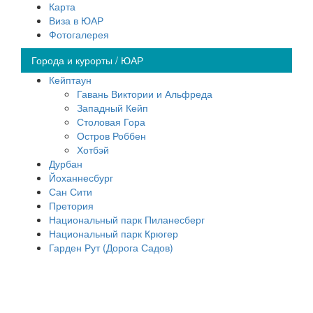
Карта
Виза в ЮАР
Фотогалерея
Города и курорты / ЮАР
Кейптаун
Гавань Виктории и Альфреда
Западный Кейп
Столовая Гора
Остров Роббен
Хотбэй
Дурбан
Йоханнесбург
Сан Сити
Претория
Национальный парк Пиланесберг
Национальный парк Крюгер
Гарден Рут (Дорога Садов)