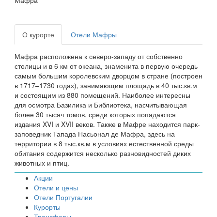
Мафра
О курорте
Отели Мафры
Мафра расположена к северо-западу от собственно
столицы и в 6 км от океана, знаменита в первую очередь
самым большим королевским дворцом в стране (построен
в 1717–1730 годах), занимающим площадь в 40 тыс.кв.м
и состоящим из 880 помещений. Наиболее интересны
для осмотра Базилика и Библиотека, насчитывающая
более 30 тысяч томов, среди которых попадаются
издания XVI и XVII веков. Также в Мафре находится парк-
заповедник Тапада Насьонал де Мафра, здесь на
территории в 8 тыс.кв.м в условиях естественной среды
обитания содержится несколько разновидностей диких
животных и птиц.
Акции
Отели и цены
Отели Португалии
Курорты
Трансферы