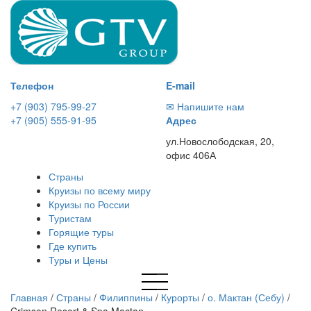
Телефон
E-mail
+7 (903) 795-99-27
✉ Напишите нам
+7 (905) 555-91-95
Адрес
ул.Новослободская, 20,
офис 406А
Страны
Круизы по всему миру
Круизы по России
Туристам
Горящие туры
Где купить
Туры и Цены
Главная
/
Страны
/
Филиппины
/
Курорты
/
о. Мактан (Себу)
/