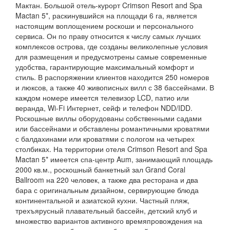
Мактан. Большой отель-курорт Crimson Resort and Spa
Mactan 5*, раскинувшийся на площади 6 га, является
настоящим воплощением роскоши и персонального
сервиса. Он по праву относится к числу самых лучших
комплексов острова, где созданы великолепные условия
для размещения и предусмотрены самые современные
удобства, гарантирующие максимальный комфорт и
стиль. В распоряжении клиентов находится 250 номеров
и люксов, а также 40 живописных вилл с 38 бассейнами. В
каждом номере имеется телевизор LCD, патио или
веранда, Wi-Fi Интернет, сейф и телефон NDD/IDD.
Роскошные виллы оборудованы собственными садами
или бассейнами и обставлены романтичными кроватями
с балдахинами или кроватями с пологом на четырех
столбиках. На территории отеля Crimson Resort and Spa
Mactan 5* имеется спа-центр Aum, занимающий площадь
2000 кв.м., роскошный банкетный зал Grand Coral
Ballroom на 220 человек, а также два ресторана и два
бара с оригинальным дизайном, сервирующие блюда
континентальной и азиатской кухни. Частный пляж,
трехъярусный плавательный бассейн, детский клуб и
множество вариантов активного времяпровождения на