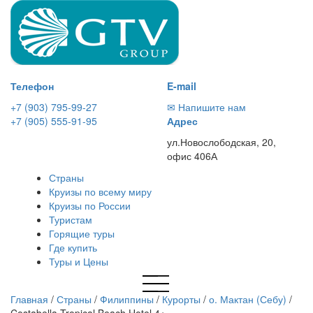
Телефон
E-mail
+7 (903) 795-99-27
✉ Напишите нам
+7 (905) 555-91-95
Адрес
ул.Новослободская, 20,
офис 406А
Страны
Круизы по всему миру
Круизы по России
Туристам
Горящие туры
Где купить
Туры и Цены
Главная
/
Страны
/
Филиппины
/
Курорты
/
о. Мактан (Себу)
/