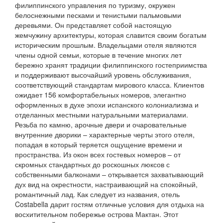
филиппинского управления по туризму, окружен
белоснежными песками и тенистыми пальмовыми
деревьями. Он представляет собой настоящую
жемчужину архитектуры, которая славится своим богатым
историческим прошлым. Владельцами отеля являются
члены одной семьи, которые в течение многих лет
бережно хранят традиции филиппинского гостеприимства
и поддерживают высочайший уровень обслуживания,
соответствующий стандартам мирового класса. Клиентов
ожидает 156 комфортабельных номеров, элегантно
оформленных в духе эпохи испанского колониализма и
отделанных местными натуральными материалами.
Резьба по камню, арочные двери и очаровательные
внутренние дворики – характерные черты этого отеля,
попадая в который теряется ощущение времени и
пространства. Из окон всех гостевых номеров – от
скромных стандартных до роскошных люксов с
собственными балконами – открывается захватывающий
дух вид на окрестности, настраивающий на спокойный,
романтичный лад. Как следует из названия, отель
Costabella дарит гостям отличные условия для отдыха на
восхитительном побережье острова Мактан. Этот