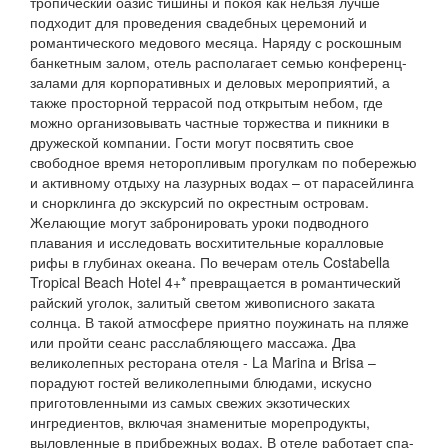
тропический оазис тишины и покоя как нельзя лучше
подходит для проведения свадебных церемоний и
романтического медового месяца. Наряду с роскошным
банкетным залом, отель располагает семью конференц-
залами для корпоративных и деловых мероприятий, а
также просторной террасой под открытым небом, где
можно организовывать частные торжества и пикники в
дружеской компании. Гости могут посвятить свое
свободное время неторопливым прогулкам по побережью
и активному отдыху на лазурных водах – от парасейлинга
и снорклинга до экскурсий по окрестным островам.
Желающие могут забронировать уроки подводного
плавания и исследовать восхитительные коралловые
рифы в глубинах океана. По вечерам отель Costabella
Tropical Beach Hotel 4+* превращается в романтический
райский уголок, залитый светом живописного заката
солнца. В такой атмосфере приятно поужинать на пляже
или пройти сеанс расслабляющего массажа. Два
великолепных ресторана отеля - La Marina и Brisa –
порадуют гостей великолепными блюдами, искусно
приготовленными из самых свежих экзотических
ингредиентов, включая знаменитые морепродукты,
выловленные в прибрежных водах. В отеле работает спа-