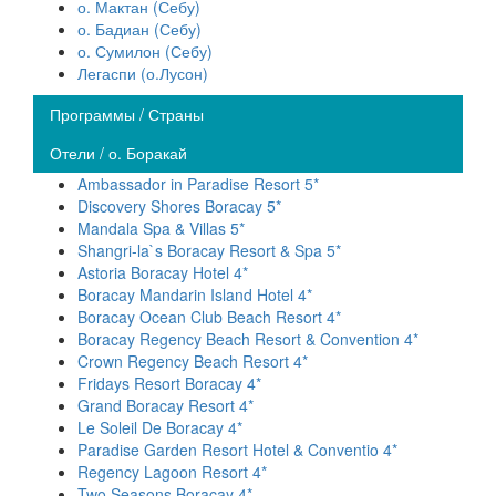
о. Мактан (Себу)
о. Бадиан (Себу)
о. Сумилон (Себу)
Легаспи (о.Лусон)
Программы / Страны
Отели / о. Боракай
Ambassador in Paradise Resort 5*
Discovery Shores Boracay 5*
Mandala Spa & Villas 5*
Shangri-la`s Boracay Resort & Spa 5*
Astoria Boracay Hotel 4*
Boracay Mandarin Island Hotel 4*
Boracay Ocean Club Beach Resort 4*
Boracay Regency Beach Resort & Convention 4*
Crown Regency Beach Resort 4*
Fridays Resort Boracay 4*
Grand Boracay Resort 4*
Le Soleil De Boracay 4*
Paradise Garden Resort Hotel & Conventio 4*
Regency Lagoon Resort 4*
Two Seasons Boracay 4*