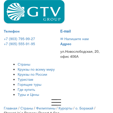
Телефон
E-mail
+7 (903) 795-99-27
✉ Напишите нам
+7 (905) 555-91-95
Адрес
ул.Новослободская, 20,
офис 406А
Страны
Круизы по всему миру
Круизы по России
Туристам
Горящие туры
Где купить
Туры и Цены
Главная
/
Страны
/
Филиппины
/
Курорты
/
о. Боракай
/