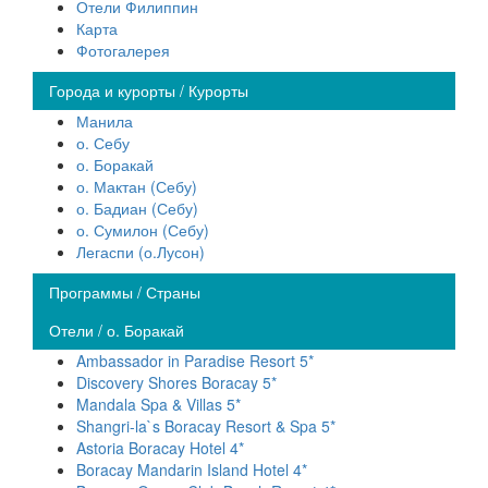
Отели Филиппин
Карта
Фотогалерея
Города и курорты / Курорты
Манила
о. Себу
о. Боракай
о. Мактан (Себу)
о. Бадиан (Себу)
о. Сумилон (Себу)
Легаспи (о.Лусон)
Программы / Страны
Отели / о. Боракай
Ambassador in Paradise Resort 5*
Discovery Shores Boracay 5*
Mandala Spa & Villas 5*
Shangri-la`s Boracay Resort & Spa 5*
Astoria Boracay Hotel 4*
Boracay Mandarin Island Hotel 4*