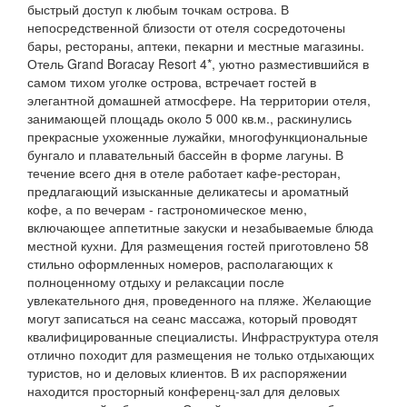
быстрый доступ к любым точкам острова. В
непосредственной близости от отеля сосредоточены
бары, рестораны, аптеки, пекарни и местные магазины.
Отель Grand Boracay Resort 4*, уютно разместившийся в
самом тихом уголке острова, встречает гостей в
элегантной домашней атмосфере. На территории отеля,
занимающей площадь около 5 000 кв.м., раскинулись
прекрасные ухоженные лужайки, многофункциональные
бунгало и плавательный бассейн в форме лагуны. В
течение всего дня в отеле работает кафе-ресторан,
предлагающий изысканные деликатесы и ароматный
кофе, а по вечерам - гастрономическое меню,
включающее аппетитные закуски и незабываемые блюда
местной кухни. Для размещения гостей приготовлено 58
стильно оформленных номеров, располагающих к
полноценному отдыху и релаксации после
увлекательного дня, проведенного на пляже. Желающие
могут записаться на сеанс массажа, который проводят
квалифицированные специалисты. Инфраструктура отеля
отлично походит для размещения не только отдыхающих
туристов, но и деловых клиентов. В их распоряжении
находится просторный конференц-зал для деловых