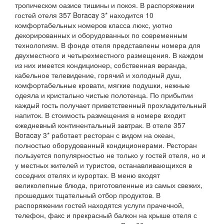
тропическом оазисе тишины и покоя. В распоряжении
гостей отеля 357 Boracay 3* находится 10
комфортабельных номеров класса люкс, уютно
декорированных и оборудованных по современным
технологиям. В фонде отеля представлены номера для
двухместного и четырехместного размещения. В каждом
из них имеется кондиционер, собственная веранда,
кабельное телевидение, горячий и холодный душ,
комфортабельные кровати, мягкие подушки, нежные
одеяла и кристально чистые полотенца. По прибытии
каждый гость получает приветственный прохладительный
напиток. В стоимость размещения в номере входит
ежедневный континентальный завтрак. В отеле 357
Boracay 3* работает ресторан с видом на океан,
полностью оборудованный кондиционерами. Ресторан
пользуется популярностью не только у гостей отеля, но и
у местных жителей и туристов, останавливающихся в
соседних отелях и курортах. В меню входят
великолепные блюда, приготовленные из самых свежих,
прошедших тщательный отбор продуктов. В
распоряжении гостей находятся услуги прачечной,
телефон, факс и прекрасный балкон на крыше отеля с