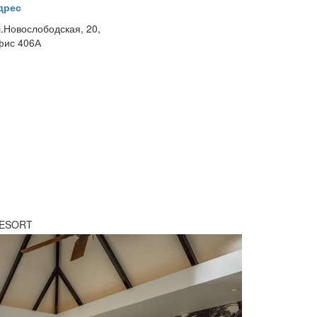
дрес
л.Новослободская, 20,
фис 406А
RESORT