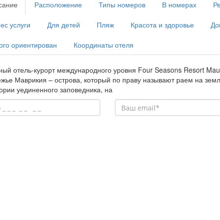
сание
Расположение
Типы номеров
В номерах
Р
ес услуги
Для детей
Пляж
Красота и здоровье
До
ого ориентирован
Координаты отеля
ый отель-курорт международного уровня Four Seasons Resort Mauri
жье Маврикия – острова, который по праву называют раем на земл
ории уединенного заповедника, на