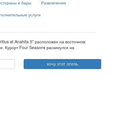
естораны и бары
Развлечения
полнительные услуги
tius at Anahita 5* расположен на восточном
е. Курорт Four Seasons раскинулся на