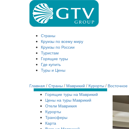
Страны
Круизы по всему миру
Круизы по России
Туристам
Горящие туры
Где купить
Туры и Цены
Главная
/
Страны
/
Маврикий
/
Курорты
/
Восточное
Горящие туры на Маврикий
Цены на туры Маврикий
Отели Маврикия
Курорты
Трансферы
Карта
Виза на Маврикий