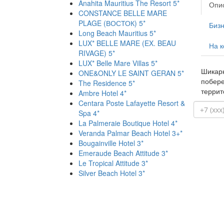
Anahita Mauritius The Resort 5*
Опи
CONSTANCE BELLE MARE
PLAGE (ВОСТОК) 5*
Бизн
Long Beach Mauritius 5*
LUX* BELLE MARE (EX. BEAU
На к
RIVAGE) 5*
LUX* Belle Mare Villas 5*
Шикарн
ONE&ONLY LE SAINT GERAN 5*
побере
The Residence 5*
террит
Ambre Hotel 4*
Centara Poste Lafayette Resort &
Spa 4*
La Palmeraie Boutique Hotel 4*
Veranda Palmar Beach Hotel 3+*
Bougainville Hotel 3*
Emeraude Beach Attitude 3*
Le Tropical Attitude 3*
Silver Beach Hotel 3*