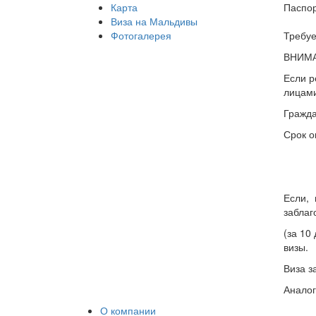
Карта
Паспор
Виза на Мальдивы
Фотогалерея
Требуе
ВНИМ
Если р
лицам
Гражда
Срок о
Если, 
заблаг
(за 10
визы.
Виза з
Аналог
О компании