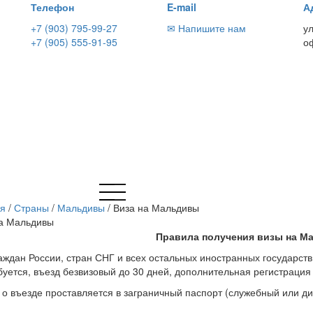
Телефон
E-mail
А
+7 (903) 795-99-27
✉ Напишите нам
у
+7 (905) 555-91-95
о
ая
/
Страны
/
Мальдивы
/
Виза на Мальдивы
на Мальдивы
Правила получения визы на М
аждан России, стран СНГ и всех остальных иностранных государс
буется, въезд безвизовый до 30 дней, дополнительная регистрация 
о въезде проставляется в заграничный паспорт (служебный или д