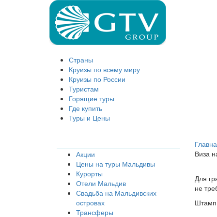
Страны
Круизы по всему миру
Круизы по России
Туристам
Горящие туры
Где купить
Туры и Цены
Главн
Виза 
Акции
Цены на туры Мальдивы
Курорты
Для гр
Отели Мальдив
не тре
Свадьба на Мальдивских
островах
Штамп 
Трансферы