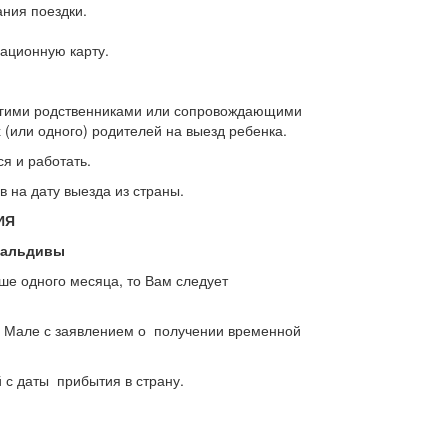
ания поездки.
рационную карту.
другими родственниками или сопровождающими
 (или одного) родителей на выезд ребенка.
я и работать.
в на дату выезда из страны.
ИЯ
Мальдивы
е одного месяца, то Вам следует
е Мале с заявлением о получении временной
 с даты прибытия в страну.