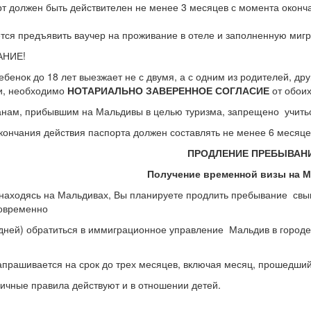
т должен быть действителен не менее 3 месяцев с момента оконч
тся предъявить ваучер на проживание в отеле и заполненную миг
АНИЕ!
ебенок до 18 лет выезжает не с двумя, а с одним из родителей, 
и, необходимо
НОТАРИАЛЬНО ЗАВЕРЕННОЕ СОГЛАСИЕ
от обоих
нам, прибывшим на Мальдивы в целью туризма, запрещено учитьс
кончания действия паспорта должен составлять не менее 6 месяце
ПРОДЛЕНИЕ ПРЕБЫВАН
Получение временной визы на 
находясь на Мальдивах, Вы планируете продлить пребывание свыш
овременно
 дней) обратиться в иммиграционное управление Мальдив в город
апрашивается на срок до трех месяцев, включая месяц, прошедший
ичные правила действуют и в отношении детей.