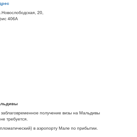
дрес
л.Новослободская, 20,
фис 406А
альдивы
тв заблаговременное получение визы на Мальдивы
не требуется.
ипломатический) в аэропорту Мале по прибытии.