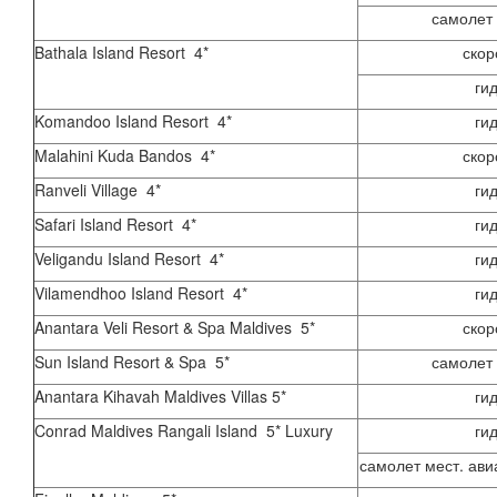
самолет 
Bathala Island Resort 4*
скор
ги
Komandoo Island Resort 4*
ги
Malahini Kuda Bandos 4*
скор
Ranveli Village 4*
ги
Safari Island Resort 4*
ги
Veligandu Island Resort 4*
ги
Vilamendhoo Island Resort 4*
ги
Anantara Veli Resort & Spa Maldives 5*
скор
Sun Island Resort & Spa 5*
самолет 
Anantara Kihavah Maldives Villas 5*
ги
Conrad Maldives Rangali Island 5* Luxury
ги
самолет мест. ави