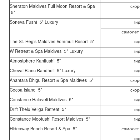
Sheraton Maldives Full Moon Resort & Spa
скор
5*
Soneva Fushi 5* Luxury
ги
самолет 
The St. Regis Maldives Vommuli Resort 5*
ги
W Retreat & Spa Maldives 5* Luxury
ги
Atmostphere Kanifushi 5*
ги
Cheval Blanc Randheli 5* Luxury
ги
Anantara Dhigu Resort & Spa Maldives 5*
скор
Cocoa Island 5*
скор
Constance Halaveli Maldives 5*
ги
Drift Thelu Veliga Retreat 5*
ги
Constance Moofushi Resort Maldives 5*
ги
Hideaway Beach Resort & Spa 5*
самолет 
ги