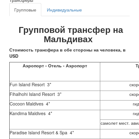
Трансферы
Групповые
Индивидуальные
Групповой трансфер на
Мальдивах
Стоимость трансфера в обе стороны на человека, в
USD
Аэропорт - Отель - Аэропорт
Т
Fun Island Resort 3*
скор
Fihalhohi Island Resort 3*
скор
Cocoon Maldives 4*
ги
Kandima Maldives 4*
ги
самолет мест. ави
Paradise Island Resort & Spa 4*
скор