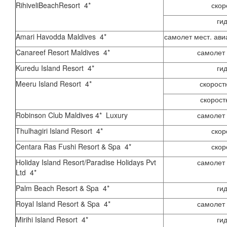
RihiveliBeachResort 4*
скор
ги
Amari Havodda Maldives 4*
самолет мест. ави
Canareef Resort Maldives 4*
самолет 
Kuredu Island Resort 4*
ги
Meeru Island Resort 4*
скорост
скорост
Robinson Club Maldives 4* Luxury
самолет 
Thulhagiri Island Resort 4*
скор
Centara Ras Fushi Resort & Spa 4*
скор
Holiday Island Resort/Paradise Holidays Pvt
самолет 
Ltd 4*
Palm Beach Resort & Spa 4*
ги
Royal Island Resort & Spa 4*
самолет 
Mirihi Island Resort 4*
ги