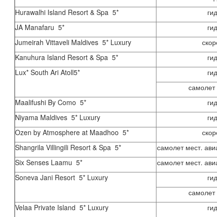
Hurawalhi Island Resort & Spa 5*
ги
JA Manafaru 5*
ги
Jumeirah Vittaveli Maldives 5* Luxury
скор
Kanuhura Island Resort & Spa 5*
ги
Lux* South Ari Atoll5*
ги
самолет 
Maalifushi By Como 5*
ги
Niyama Maldives 5* Luxury
ги
Ozen by Atmosphere at Maadhoo 5*
скор
Shangrila Villingili Resort & Spa 5*
самолет мест. ави
Six Senses Laamu 5*
самолет мест. ави
Soneva Jani Resort 5* Luxury
ги
самолет 
Velaa Private Island 5* Luxury
ги