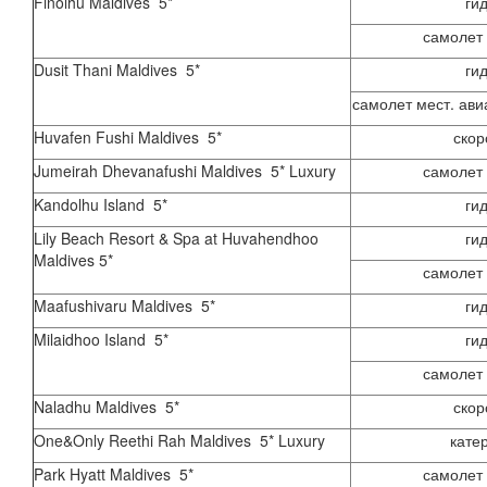
Finolhu Maldives 5*
ги
самолет 
Dusit Thani Maldives 5*
ги
самолет мест. ави
Huvafen Fushi Maldives 5*
скор
Jumeirah Dhevanafushi Maldives 5* Luxury
самолет 
Kandolhu Island 5*
ги
Lily Beach Resort & Spa at Huvahendhoo
ги
Maldives 5*
самолет 
Maafushivaru Maldives 5*
ги
Milaidhoo Island 5*
ги
самолет 
Naladhu Maldives 5*
скор
One&Only Reethi Rah Maldives 5* Luxury
кате
Park Hyatt Maldives 5*
самолет 