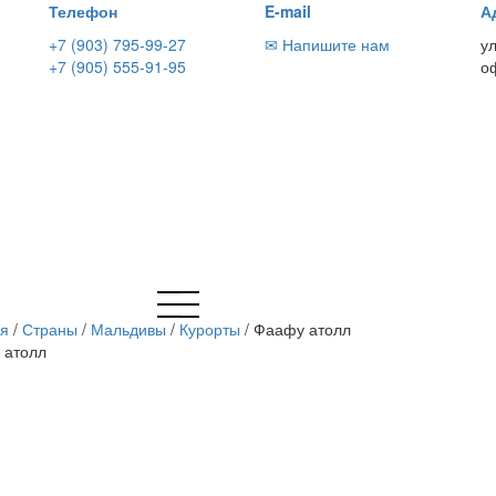
Телефон
E-mail
А
+7 (903) 795-99-27
✉ Напишите нам
у
+7 (905) 555-91-95
о
ая
/
Страны
/
Мальдивы
/
Курорты
/
Фаафу атолл
 атолл