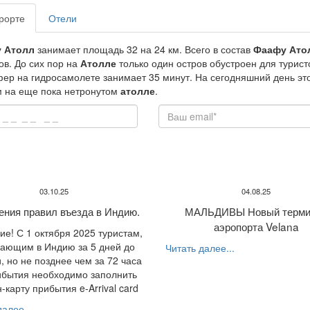
рорте
Отели
у
Атолл
занимает площадь 32 на 24 км. Всего в состав
Фаафу
Ато
ов. До сих пор на
Атолле
только один остров обустроен для турист
ер на гидросамолете занимает 35 минут. На сегодняшний день это
 на еще пока нетронутом
атолле
.
03.10.25
04.08.25
ения правил въезда в Индию.
МАЛЬДИВЫ Новый терми
аэропорта Velana
е! С 1 октября 2025 туристам,
ающим в Индию за 5 дней до
Читать далее...
, но не позднее чем за 72 часа
ибытия необходимо заполнить
-карту прибытия e-Arrival card
алее...