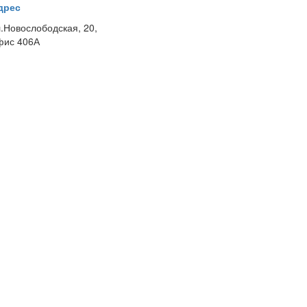
дрес
л.Новослободская, 20,
фис 406А