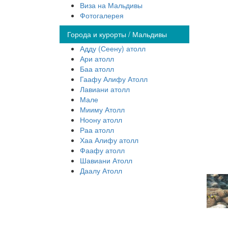
Виза на Мальдивы
Фотогалерея
Города и курорты / Мальдивы
Адду (Сеену) атолл
Ари атолл
Баа атолл
Гаафу Алифу Атолл
Лавиани атолл
Мале
Мииму Атолл
Ноону атолл
Раа атолл
Хаа Алифу атолл
Фаафу атолл
Шавиани Атолл
Даалу Атолл