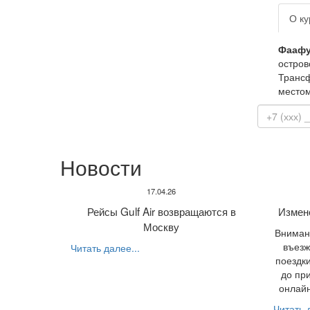
О ку
Фааф
остров
Трансф
местом
Новости
17.04.26
Рейсы Gulf Air возвращаются в
Измен
Москву
Внимани
въезж
Читать далее...
поездки
до пр
онлайн
Читать д