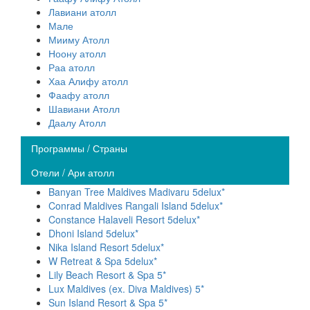
Лавиани атолл
Мале
Мииму Атолл
Ноону атолл
Раа атолл
Хаа Алифу атолл
Фаафу атолл
Шавиани Атолл
Даалу Атолл
Программы / Страны
Отели / Ари атолл
Banyan Tree Maldives Madivaru 5delux*
Conrad Maldives Rangali Island 5delux*
Constance Halaveli Resort 5delux*
Dhoni Island 5delux*
Nika Island Resort 5delux*
W Retreat & Spa 5delux*
Lily Beach Resort & Spa 5*
Lux Maldives (ex. Diva Maldives) 5*
Sun Island Resort & Spa 5*