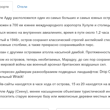
рорте
Отели
ле Адду расположился один из самых больших и самых южных остров
ожен в 700 км южнее международного аэропорта Хулуле и столиц
ься можно на внутренних авиалиниях, время в пути около 1,2 часа
тый в 1946г, остров сохранил классический строгий английский сти
ожные столбики, а также прекрасно сохранившийся пирс.
язан с другими островами атолла насыпной дамбой. Протяженность
ом из островов, теперь необитаемых, Марадху, до сих пор сохран
 мировой войны как военный арсенал британских воздушных сил.
нтересен дайверам разнообразием подводных ландшафтов: Drop Of
ельный Wrack!
йв-сайты находятся в часе хода от острова, 15 из 20 находятся на
лле Адду (Сеену), менее насыщенном объектами туристической ин
посетить старую военную базу или живописные деревни местных ж