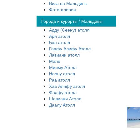
Виза на Мальдивы
Фотогалерея
Города и курорты / Мальдивы
Адду (Сеену) атолл
Ари атолл
Баа атолл
Гаафу Алифу Атолл
Лавиани атолл
Мале
Мииму Атолл
Ноону атолл
Раа атолл
Хаа Алифу атолл
Фаафу атолл
Шавиани Атолл
Даалу Атолл