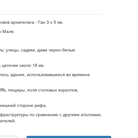
ов архипелага - Ган 3 х 5 км.
ы Мале.
ль: улицы, садики, даже черно-белые
 цепочки около 18 км.
илось здание, использовавшееся во времена
fs, пещеры, поля столовых кораллов,
 внешней стороне рифа.
фраструктуры по сравнению с другими атоллами,
ителей.