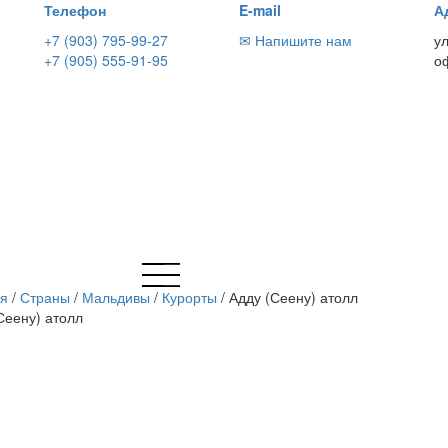
Телефон
E-mail
А
+7 (903) 795-99-27
✉ Напишите нам
у
+7 (905) 555-91-95
о
ая
/
Страны
/
Мальдивы
/
Курорты
/
Адду (Сеену) атолл
Сеену) атолл