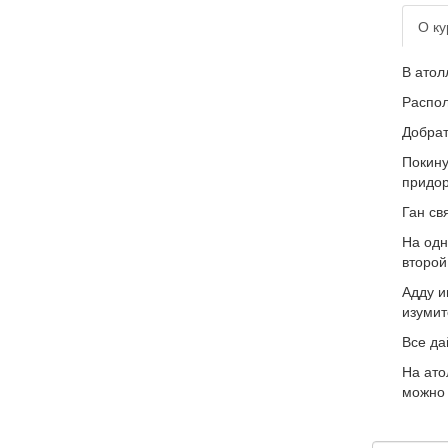
О ку
В атол
Распол
Добрат
Покину
придор
Ган св
На одн
второй
Адду и
изумит
Все да
На ато
можно 