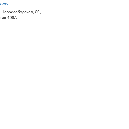
дрес
л.Новослободская, 20,
фис 406А