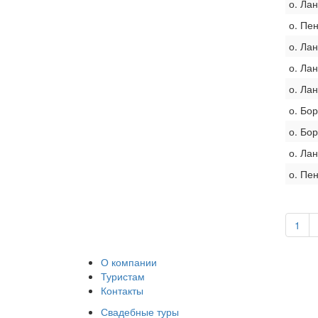
о. Лан
о. Пе
о. Лан
о. Лан
о. Лан
о. Бо
о. Бо
о. Лан
о. Пе
1
О компании
Туристам
Контакты
Свадебные туры