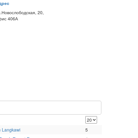
дрес
л.Новослободская, 20,
фис 406А
 Langkawi
5