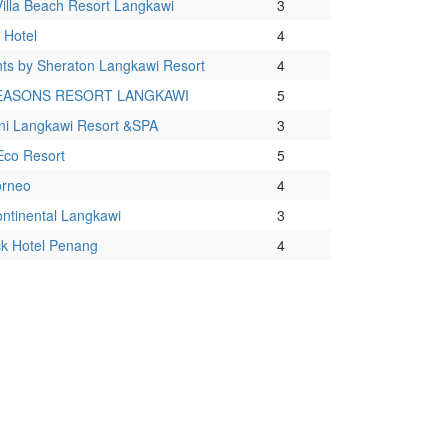
Villa Beach Resort Langkawi
3
 Hotel
4
nts by Sheraton Langkawi Resort
4
EASONS RESORT LANGKAWI
5
ni Langkawi Resort &SPA
3
co Resort
5
orneo
4
ntinental Langkawi
3
k Hotel Penang
4