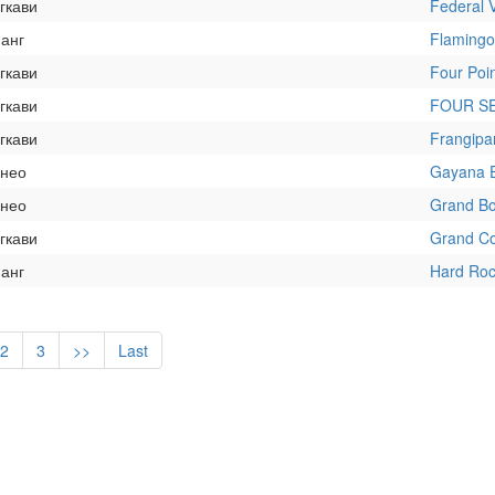
гкави
Federal 
нанг
Flamingo
гкави
Four Poi
гкави
FOUR S
гкави
Frangipa
рнео
Gayana E
рнео
Grand B
гкави
Grand Co
нанг
Hard Roc
2
3
>>
Last