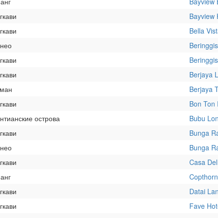
нанг
Bayview 
гкави
Bayview 
гкави
Bella Vis
рнео
Beringgi
гкави
Beringgi
гкави
Berjaya 
оман
Berjaya 
гкави
Bon Ton 
нтианские острова
Bubu Lo
гкави
Bunga Ra
рнео
Bunga Ra
гкави
Casa Del
нанг
Copthorn
гкави
Datai La
гкави
Fave Hot