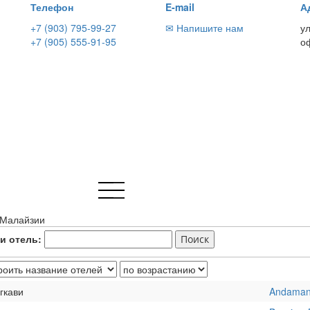
Телефон
E-mail
А
+7 (903) 795-99-27
✉ Напишите нам
у
+7 (905) 555-91-95
о
 Малайзии
и отель:
гкави
Andaman