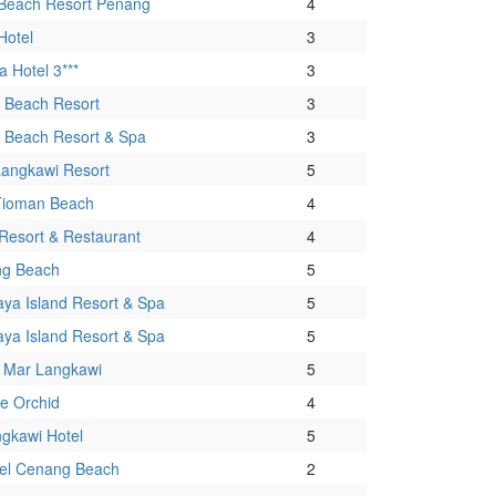
Beach Resort Penang
4
Hotel
3
ta Hotel 3***
3
s Beach Resort
3
s Beach Resort & Spa
3
Langkawi Resort
5
Tioman Beach
4
Resort & Restaurant
4
ng Beach
5
ya Island Resort & Spa
5
ya Island Resort & Spa
5
 Mar Langkawi
5
e Orchid
4
ngkawi Hotel
5
el Cenang Beach
2