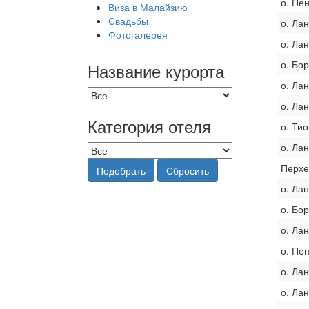
о. Пе
Виза в Малайзию
Свадьбы
о. Лан
Фотогалерея
о. Лан
о. Бо
Название курорта
о. Лан
о. Лан
Категория отеля
о. Ти
о. Лан
Перхе
Подобрать
Сбросить
о. Лан
о. Бо
о. Лан
о. Пе
о. Лан
о. Лан