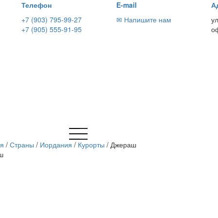
Телефон
E-mail
А
+7 (903) 795-99-27
✉ Напишите нам
у
+7 (905) 555-91-95
о
ая
/
Страны
/
Иордания
/
Курорты
/
Джераш
ш