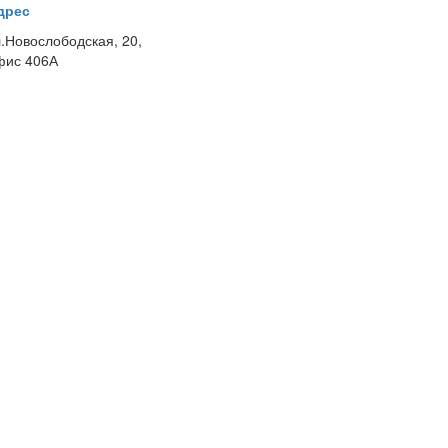
дрес
л.Новослободская, 20,
фис 406А