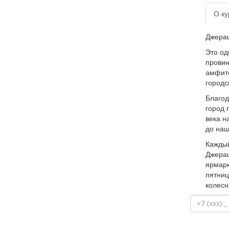
О ку
Джераш
Это од
провин
амфите
городс
Благод
город 
века н
до наш
Каждый
Джераш
ярмарк
пятниц
колесн