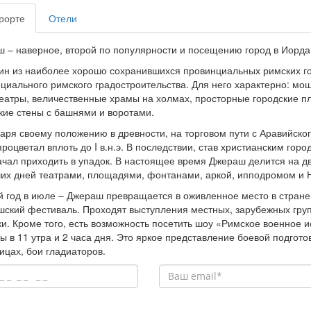
рорте
Отели
 – наверное, второй по популярности и посещению город в Иорда
ин из наиболее хорошо сохранившихся провинциальных римских г
циального римского градостроительства. Для него характерно: м
атры, величественные храмы на холмах, просторные городские п
кие стены с башнями и воротами.
аря своему положению в древности, на торговом пути с Аравийско
процветал вплоть до I в.н.э. В последствии, став христианским гор
ачал приходить в упадок. В настоящее время Джераш делится на д
их дней театрами, площадями, фонтанами, аркой, ипподромом и Н
 год в июле – Джераш превращается в оживленное место в стране
ский фестиваль. Проходят выступления местных, зарубежных груп
и. Кроме того, есть возможность посетить шоу «Римское военное и
ы в 11 утра и 2 часа дня. Это яркое представление боевой подгот
ицах, бои гладиаторов.