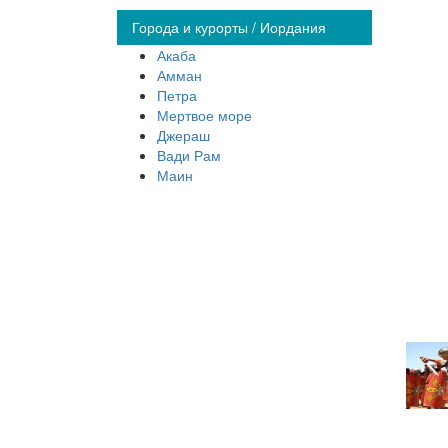
Города и курорты / Иордания
Акаба
Амман
Петра
Мертвое море
Джераш
Вади Рам
Маин