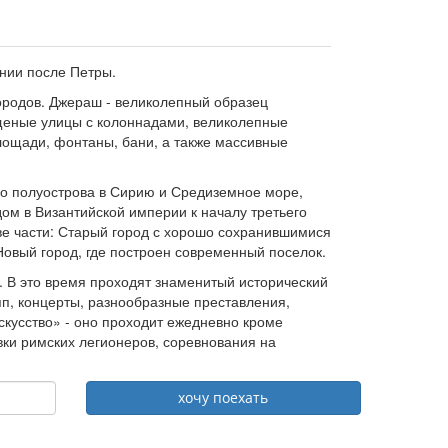
нии после Петры.
ородов. Джераш - великолепный образец
ощеные улицы с колоннадами, великолепные
лощади, фонтаны, бани, а также массивные
го полуострова в Сирию и Средиземное море,
одом в Византийской империи к началу третьего
ве части: Старый город с хорошо сохранившимися
овый город, где построен современный поселок.
. В это время проходят знаменитый исторический
п, концерты, разнообразные преставления,
скусство» - оно проходит ежедневно кроме
овки римских легионеров, соревнования на