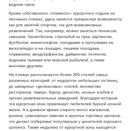
водном такси.
Кроме собственного «пляжного» курортного отдыха на
песчаных пляжах, здесь имеется прекрасная возможность
как для занятий спортом, так для всевозможных
развлечений. Так, например, можно заняться теннисом,
сквошем, баскетболом, стрельбой из лука, картингом,
футболом, минигольфом, поездками и прогулками на
велосипедах и на лошадях, пешими походами,
плаванием, виндсерфингом, дайвингом, яхтингом,
водными лыжами или морской рыбалкой, а также
многими другими.
На пляжах располагается более 350 отелей самых
различных категорий, от недорогих небольших гостиниц
до шикарных «делюксовых» отелей, множество
ресторанов, таверн, баров, дискотек, ночных клубов и
прочих развлекательных заведений, благодаря которым
эта курортная зона привлекает любителей бурной ночной
жизни. А в дневное время открыто много магазинов,
рынков, сувенирных лавочек и крупных торговых центров,
что делает побережье популярным у ценителей хорошего
шопинга. Также недалеко от курортной зоны находятся