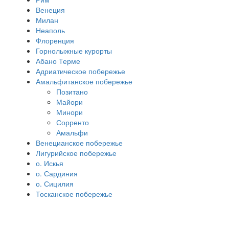
Венеция
Милан
Неаполь
Флоренция
Горнолыжные курорты
Абано Терме
Адриатическое побережье
Амальфитанское побережье
Позитано
Майори
Минори
Сорренто
Амальфи
Венецианское побережье
Лигурийское побережье
о. Искья
о. Сардиния
о. Сицилия
Тосканское побережье