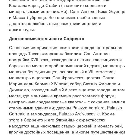
Кастелламаре-ди-Стабиа (знаменито серными и
минеральными источниками), Сант-Аньело, Вико-Экуенце
и Масса-Лубренце. Все они имеют собственные
достаточно любопытные памятники истории и
архитектуры.
Достопримечательности Сорренто
Основные исторические памятники города: центральная
площадь Тассо, «морская» базилика Сан-Антонио
постройки XVII века, возведенная в стиле классицизма и
барокко на месте старой норманнской церкви; монастырь
монахов-бенедиктинцев, основанный в VIII столетии;
монастырь и церковь Сан-Франческо; церковь Санта-
Мария-дель-Кармин XIV века; собор Святых Филиппо и
Джиакомо, возведенный в XV веке в центре города на том
месте, где в античные времена располагался форум;
центральные средневековые кварталы с сохранившимися
старинными зданиями; дворцы Palazzo Verniero, Palazzo
Correale и замок-дворец Palazzo Arcivescovile. Кроме
этого в Сорренто и его ближайших окрестностях
находится еще несколько старых церквей и монастырей,
вполне достойных посещения, а многие путешественники