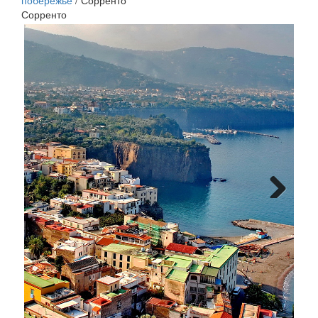
побережье
/
Сорренто
Сорренто
Next