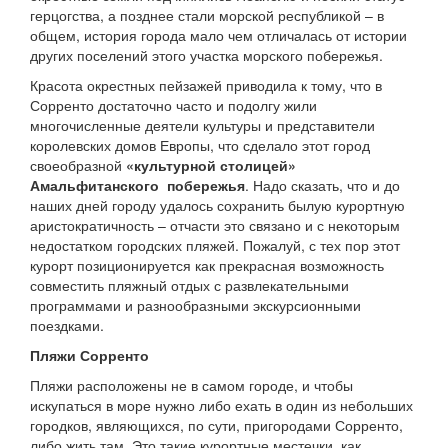
герцогства, а позднее стали морской республикой – в
общем, история города мало чем отличалась от истории
других поселений этого участка морского побережья.
Красота окрестных пейзажей приводила к тому, что в
Сорренто достаточно часто и подолгу жили
многочисленные деятели культуры и представители
королевских домов Европы, что сделало этот город
своеобразной
«культурной столицей»
Амальфитанского побережья
. Надо сказать, что и до
наших дней городу удалось сохранить былую курортную
аристократичность – отчасти это связано и с некоторым
недостатком городских пляжей. Пожалуй, с тех пор этот
курорт позиционируется как прекрасная возможность
совместить пляжный отдых с развлекательными
программами и разнообразными экскурсионными
поездками.
Пляжи Сорренто
Пляжи расположены не в самом городе, и чтобы
искупаться в море нужно либо ехать в один из небольших
городков, являющихся, по сути, пригородами Сорренто,
либо жить там. Это такие курортные местечки, как