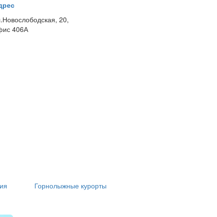
дрес
л.Новослободская, 20,
фис 406А
ия
Горнолыжные курорты