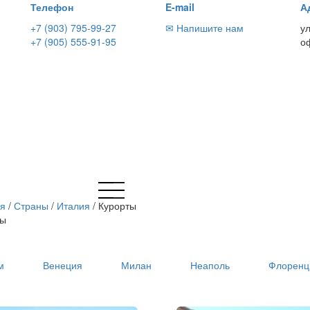
Телефон
E-mail
А
+7 (903) 795-99-27
✉ Напишите нам
у
+7 (905) 555-91-95
о
ая
/
Страны
/
Италия
/
Курорты
ты
м
Венеция
Милан
Неаполь
Флоренц