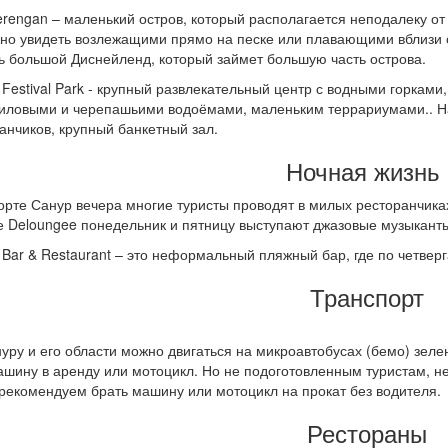
erengan – маленький остров, который располагается неподалеку от
но увидеть возлежащими прямо на песке или плавающими вблизи о
ь большой Диснейленд, который займет большую часть острова.
Festival Park - крупный развлекательный центр с водными горками
иловыми и черепашьими водоёмами, маленьким террариумами.. На
анчиков, крупный банкетный зал.
Ночная жизнь
орте Санур вечера многие туристы проводят в милых ресторанчика
е Deloungee понедельник и пятницу выступают джазовые музыканты
Bar & Restaurant – это неформальный пляжный бар, где по четверг
Транспорт
уру и его области можно двигаться на микроавтобусах (бемо) зелен
шину в аренду или мотоцикл. Но не подоготовленным туристам, н
рекомендуем брать машину или мотоцикл на прокат без водителя.
Рестораны