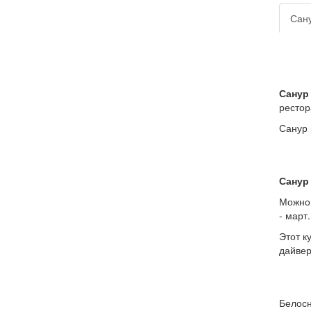
Сану
Санур
рестор
Санур 
Санур
Можно 
- март.
Этот к
дайвер
Белосн