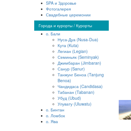
SPA и Здоровье
Фотогалерея
Свадебные церемонии
Города и курорты / Курорты
о. Бали
Нуса-Дуа (Nusa-Dua)
Кута (Kuta)
Легиан (Legian)
Семиньяк (Seminyak)
Джимбаран (Jimbaran)
Санур (Sanur)
Танжунг Беноа (Tanjung
Benoa)
Чандидаса (Candidasa)
Табанан (Tabanan)
Убуд (Ubud)
Улувату (Uluwatu)
о. Бинтан
о. Ломбок
о. Ява