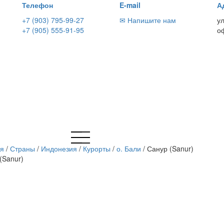
Телефон
E-mail
А
+7 (903) 795-99-27
✉ Напишите нам
у
+7 (905) 555-91-95
о
ая
/
Страны
/
Индонезия
/
Курорты
/
о. Бали
/
Санур (Sanur)
(Sanur)