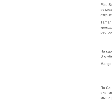
Plau S
их мож
открыт
Taman 
крокод
рестор
На кур
В клуб
Mango 
По Сан
или ма
мы не 