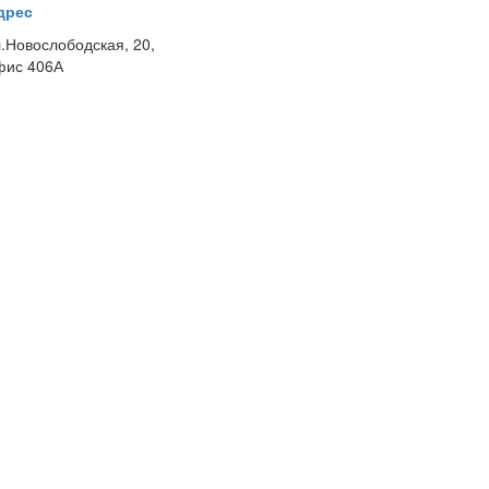
дрес
л.Новослободская, 20,
фис 406А