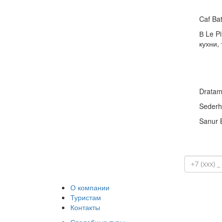
Caf Ba
В Le P
кухни,
Dratam
Sederh
Sanur 
О компании
Туристам
Контакты
Свадебные туры