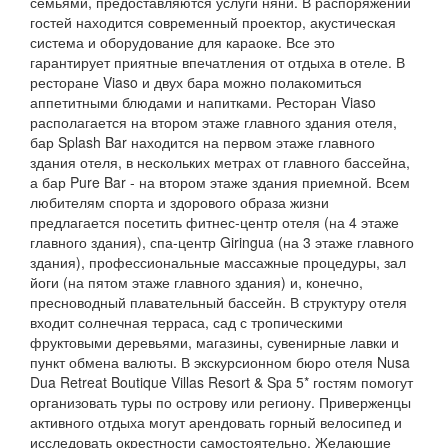
семьями, предоставляются услуги няни. В распоряжении
гостей находится современный проектор, акустическая
система и оборудование для караоке. Все это
гарантирует приятные впечатления от отдыха в отеле. В
ресторане Viaso и двух бара можно полакомиться
аппетитными блюдами и напитками. Ресторан Viaso
располагается на втором этаже главного здания отеля,
бар Splash Bar находится на первом этаже главного
здания отеля, в нескольких метрах от главного бассейна,
а бар Pure Bar - на втором этаже здания приемной. Всем
любителям спорта и здорового образа жизни
предлагается посетить фитнес-центр отеля (на 4 этаже
главного здания), спа-центр Giringua (на 3 этаже главного
здания), профессиональные массажные процедуры, зал
йоги (на пятом этаже главного здания) и, конечно,
пресноводный плавательный бассейн. В структуру отеля
входит солнечная терраса, сад с тропическими
фруктовыми деревьями, магазины, сувенирные лавки и
пункт обмена валюты. В экскурсионном бюро отеля Nusa
Dua Retreat Boutique Villas Resort & Spa 5* гостям помогут
организовать туры по острову или региону. Приверженцы
активного отдыха могут арендовать горный велосипед и
исследовать окрестности самостоятельно. Желающие