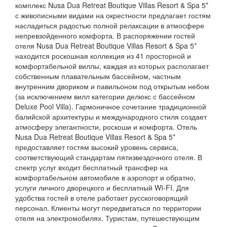
комплекс Nusa Dua Retreat Boutique Villas Resort & Spa 5*
с живописными видами на окрестности предлагает гостям
насладиться радостью полной релаксации в атмосфере
непревзойденного комфорта. В распоряжении гостей
отеля Nusa Dua Retreat Boutique Villas Resort & Spa 5*
находится роскошная коллекция из 41 просторной и
комфортабельной виллы, каждая из которых располагает
собственным плавательным бассейном, частным
внутренним двориком и павильоном под открытым небом
(за исключением вилл категории делюкс с бассейном
Deluxe Pool Villa). Гармоничное сочетание традиционной
балийской архитектуры и международного стиля создает
атмосферу элегантности, роскоши и комфорта. Отель
Nusa Dua Retreat Boutique Villas Resort & Spa 5*
предоставляет гостям высокий уровень сервиса,
соответствующий стандартам пятизвездочного отеля. В
спектр услуг входит бесплатный трансфер на
комфортабельном автомобиле в аэропорт и обратно,
услуги личного дворецкого и бесплатный WI-FI. Для
удобства гостей в отеле работает русскоговорящий
персонал. Клиенты могут передвигаться по территории
отеля на электромобилях. Туристам, путешествующим