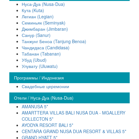
Нуса-Дуа (Nusa-Dua)
Кута (Kuta)
Легиан (Legian)
Семиньяк (Seminyak)
Джимбаран (Jimbaran)
Санур (Sanur)
Танжунг Беноа (Tanjung Benoa)
Чандидаса (Candidasa)
Табанан (Tabanan)
Убуд (Ubud)
Улувату (Uluwatu)
Программы / Индонезия
Свадебные церемонии
Отели / Нуса-Дуа (Nusa-Dua)
AMANUSA 5*
AMARTTERA VILLAS BALI NUSA DUA - MGALLERY
COLLECTON 5*
AYODYA RESORT BALI 5*
CENTARA GRAND NUSA DUA RESORT & VILLAS 5*
GRAND HYATT 5*