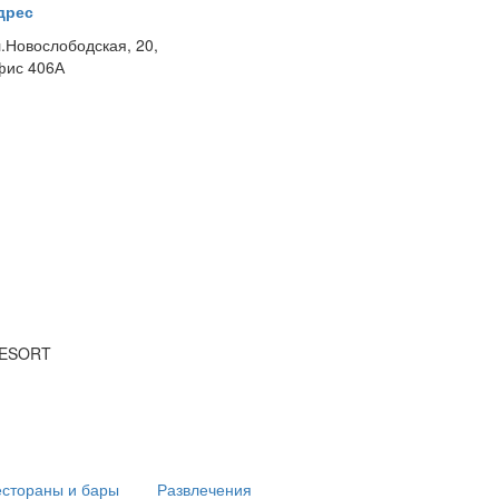
дрес
л.Новослободская, 20,
фис 406А
RESORT
естораны и бары
Развлечения