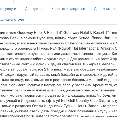
ес услуги
Для детей
Красота и здоровье
Дополнитель
рдинаты отеля
ие отеля Goodway Hotel & Resort 4* Goodway Hotel & Resort 4* - 
трова Бали, в районе Нуса-Дуа, вблизи порта Беноа (Benoa Harbour
е холма, всего в нескольких минутах от белопесчаных пляжей и в 
ародного аэропорта Нгурах-Рай (Ngurah Rai International Airport)
, романтического путешествия или даже эксклюзивного отпуска. Ко
ан в стиле индонезийской архитектуры. Для размещения гостей п
табельные люксы с одной и двумя спальнями. Шикарная мебель, 
ющие запросам туристов 21-го века, – все это обещает незабываем
 4* входит наружный плавательный бассейн для взрослых и детей, с
яться по саду, полакомиться в ресторане блюдами местной индонез
алом любимого напитка в наружном баре у бассейна. Кроме того, о
тавляет отличные условия для проведения деловых конференций, 
гости могут отправиться на один из близлежащих пляжей с белыми
ть лучший в Индонезии гольф-клуб Bali Golf Country Club.Заказать т
а также в разделах Отели Индонезии,Туры и Цены. Заполните рас
ования, укажите отель, даты поездки и свои пожелания к туру и н
asia@gtv-operator.ru, katerina@gtv-operator.ru Телефон менеджеро