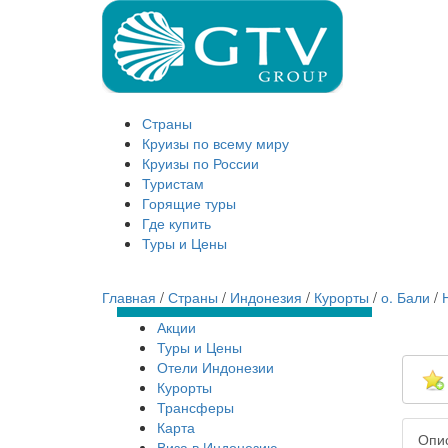
Страны
Круизы по всему миру
Круизы по России
Туристам
Горящие туры
Где купить
Туры и Цены
Главная
/
Страны
/
Индонезия
/
Курорты
/
о. Бали
/
Акции
Туры и Цены
Отели Индонезии
Курорты
Трансферы
Карта
Опи
Виза в Индонезию