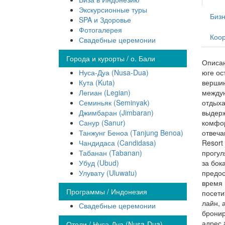
Экскурсионные туры
Бизн
SPA и Здоровье
Фотогалерея
Коо
Свадебные церемонии
Города и курорты / о. Бали
Описан
Нуса-Дуа (Nusa-Dua)
юге ос
Кута (Kuta)
вершин
Легиан (Legian)
междун
Семиньяк (Seminyak)
отдыха
Джимбаран (Jimbaran)
выдерж
Санур (Sanur)
комфор
Танжунг Беноа (Tanjung Benoa)
отвеча
Чандидаса (Candidasa)
Resort
Табанан (Tabanan)
прогул
Убуд (Ubud)
за бок
Улувату (Uluwatu)
предос
время 
Программы / Индонезия
посети
лайн, 
Свадебные церемонии
бронир
адрес 
Отели / Нуса-Дуа (Nusa-Dua)