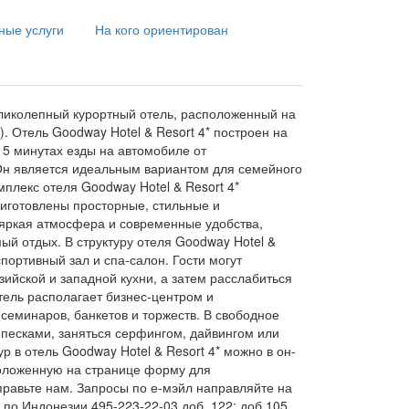
ные услуги
На кого ориентирован
великолепный курортный отель, расположенный на
). Отель Goodway Hotel & Resort 4* построен на
15 минутах езды на автомобиле от
. Он является идеальным вариантом для семейного
мплекс отеля Goodway Hotel & Resort 4*
риготовлены просторные, стильные и
яркая атмосфера и современные удобства,
ый отдых. В структуру отеля Goodway Hotel &
портивный зал и спа-салон. Гости могут
ийской и западной кухни, а затем расслабиться
тель располагает бизнес-центром и
семинаров, банкетов и торжеств. В свободное
 песками, заняться серфингом, дайвингом или
ур в отель Goodway Hotel & Resort 4* можно в он-
положенную на странице форму для
аправьте нам. Запросы по е-мэйл направляйте на
в по Индонезии 495-223-22-03 доб. 122; доб 105