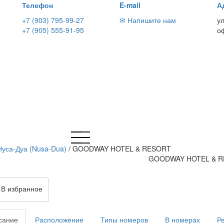
Телефон
E-mail
А
+7 (903) 795-99-27
✉ Напишите нам
у
+7 (905) 555-91-95
о
Нуса-Дуа (Nusa-Dua)
/
GOODWAY HOTEL & RESORT
GOODWAY HOTEL & 
В избранное
сание
Расположение
Типы номеров
В номерах
Р