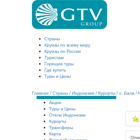
Страны
Круизы по всему миру
Круизы по России
Туристам
Горящие туры
Где купить
Туры и Цены
Главная
/
Страны
/
Индонезия
/
Курорты
/
о. Бали
/
Акции
Туры и Цены
Отели Индонезии
Курорты
Трансферы
Карта
Опи
Виза в Индонезию