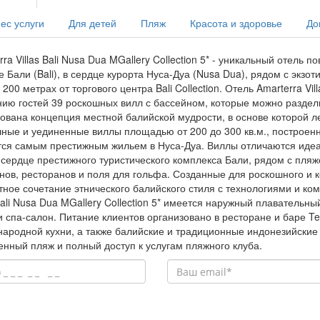
ес услуги
Для детей
Пляж
Красота и здоровье
До
rra Villas Bali Nusa Dua MGallery Collection 5* - уникальный отел
е Бали (Bali), в сердце курорта Нуса-Дуа (Nusa Dua), рядом с эк
 200 метрах от торгового центра Bali Collection. Отель Amarterra Vil
ию гостей 39 роскошных вилл с бассейном, которые можно раздели
ована концепция местной балийской мудрости, в основе которой 
ные и уединенные виллы площадью от 200 до 300 кв.м., построен
ся самым престижным жильем в Нуса-Дуа. Виллы отличаются иде
сердце престижного туристического комплекса Бали, рядом с пляж
нов, ресторанов и поля для гольфа. Созданные для роскошного и 
тное сочетание этнического балийского стиля с технологиями и ко
 Bali Nusa Dua MGallery Collection 5* имеется наружный плавательн
и спа-салон. Питание клиентов организовано в ресторане и баре Te
ародной кухни, а также балийские и традиционные индонезийские
енный пляж и полный доступ к услугам пляжного клуба.