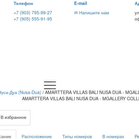
Телефон
E-mail
А
+7 (903) 795-99-27
✉ Напишите нам
у
+7 (905) 555-91-95
о
Нуса-Дуа (Nusa-Dua)
/
AMARTTERA VILLAS BALI NUSA DUA - MGA
AMARTTERA VILLAS BALI NUSA DUA - MGALLERY COL
В избранное
сание
Расположение
Типы номеров
В номерах
Р