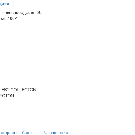
дрес
л.Новослободская, 20,
фис 406А
LLERY COLLECTON
LECTON
естораны и бары
Развлечения