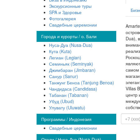
Экскурсионные туры
Бизн
SPA и Здоровье
Фотогалерея
Свадебные церемонии
Amarte
остров
Города и курорты / о. Бали
Dua), в
вниман
Нуса-Дуа (Nusa-Dua)
реализ
Кута (Kuta)
Роскош
Легиан (Legian)
являют
Семиньяк (Seminyak)
самом 
Джимбаран (Jimbaran)
магази
Санур (Sanur)
элеган
Танжунг Беноа (Tanjung Benoa)
Villas
Чандидаса (Candidasa)
центр 
Табанан (Tabanan)
междун
Убуд (Ubud)
собств
Улувату (Uluwatu)
Программы / Индонезия
Свадебные церемонии
Отели / Нуса-Дуа (Nusa-Dua)