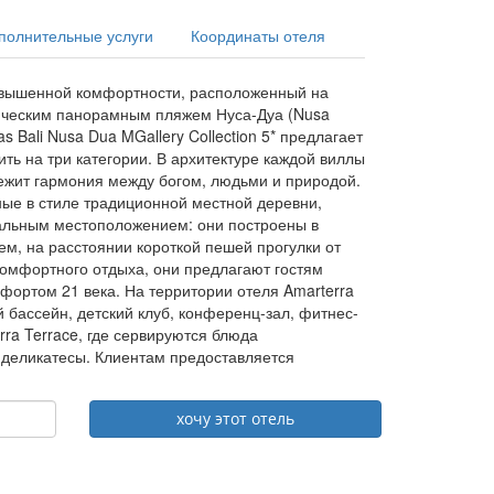
полнительные услуги
Координаты отеля
ь повышенной комфортности, расположенный на
зотическим панорамным пляжем Нуса-Дуа (Nusa
las Bali Nusa Dua MGallery Collection 5* предлагает
ть на три категории. В архитектуре каждой виллы
лежит гармония между богом, людьми и природой.
ные в стиле традиционной местной деревни,
альным местоположением: они построены в
ем, на расстоянии короткой пешей прогулки от
комфортного отдыха, они предлагают гостям
мфортом 21 века. На территории отеля Amarterra
ый бассейн, детский клуб, конференц-зал, фитнес-
rra Terrace, где сервируются блюда
 деликатесы. Клиентам предоставляется