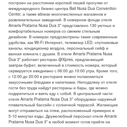
построен на расстоянии короткой пешей прогулки от
международного бизнес-центра Bali Nusa Dua Convention
Center, а также вблизи многочисленных магазинов и
развлекательных заведений. В номерном фонде отеля
Amaris Pratama Nusa Dua 3* представлено 130 уютных и
комфортабельных номеров со свежим стильным
дизайном. В номерах предусмотрены такие современные
удобства, как Wi-Fi Интернет, телевизор LED, спутниковые
каналы, кондиционер воздуха, персональный сейф и
ванная комната с душем. В отеле Amaris Pratama Nusa
Dua 3* работает ресторан @Xpres, предлагающий
завтрак-буфет, включенный в стоимость номера, который
сервируется ежедневно с 06:00 до 10:00 утра. Кроме того,
с 12:00 до 20:00 в ресторане можно полакомиться
закусочными блюдами и напитками. Неподалеку от отеля
гости без труда найдут рестораны и бары, где можно
подкрепиться и взять еду с собой. В центральной части
отеля Amaris Pratama Nusa Dua 3* оборудован наружный
плавательный бассейн с солнечной террасой. Желающие
могут отправиться на пляж, расположенный примерно в
5-10 минутах езды. Дружелюбный персонал отеля Amaris
Pratama Nusa Dua 3* в любой момент готов прийти на