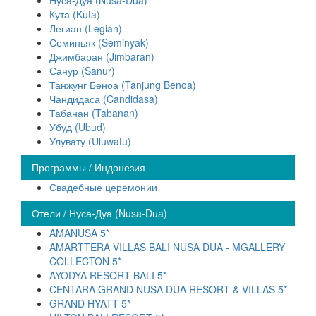
Нуса-Дуа (Nusa-Dua)
Кута (Kuta)
Легиан (Legian)
Семиньяк (Seminyak)
Джимбаран (Jimbaran)
Санур (Sanur)
Танжунг Беноа (Tanjung Benoa)
Чандидаса (Candidasa)
Табанан (Tabanan)
Убуд (Ubud)
Улувату (Uluwatu)
Программы / Индонезия
Свадебные церемонии
Отели / Нуса-Дуа (Nusa-Dua)
AMANUSA 5*
AMARTTERA VILLAS BALI NUSA DUA - MGALLERY
COLLECTON 5*
AYODYA RESORT BALI 5*
CENTARA GRAND NUSA DUA RESORT & VILLAS 5*
GRAND HYATT 5*