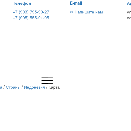
Телефон
E-mail
А
+7 (903) 795-99-27
✉ Напишите нам
у
+7 (905) 555-91-95
о
ая
/
Страны
/
Индонезия
/
Карта