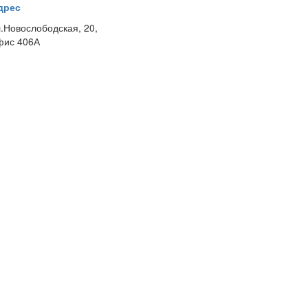
дрес
л.Новослободская, 20,
фис 406А