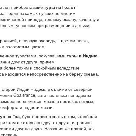
о лет
приобретавшие
туры на Гоа от
Гоа - один из самых лучших по многим
зотической природе, теплому океану, качеству и
ыгодным условиям при размещении с детьми,
одичей, в первую очередь, – цветом песка,
тым золотистым цветом.
еченное туристами, покупавшими
туры в Индию
,
янии друг от друга, причем
ся более тихим и спокойным вследствие
Гоа находится непосредственно на берегу океана,
тарой Индии – здесь, в отличие от северной
ижения Goa-trance, зато частенько попадаются
 размеренно движется жизнь и протекает отдых,
комфорта и радости жизни.
тур на Гоа
,
будет полезно знать о том, чтообщая
и этом не оторваны друг от друга, и границы
хожими друг на друга. Названия же пляжей, как
деревень.