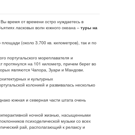
и Вы время от времени остро нуждаетесь в
бъятиях ласковых волн южного океана –
туры на
площади (около 3.700 кв. километров), так и по
кого португальского мореплавателя и
т протянулся на 101 километр, причем берег во
торых являются Чапора, Зуари и Мандови.
рхитектурных и культурных
ортугальской колонией и развивалась несколько
днако южная и северная части штата очень
й гиперактивной ночной жизнью, насыщенными
оклонников психоделической музыки со всех
пический рай, располагающий к релаксу и