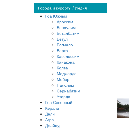
Города и курорты / Индия
Гоа Южный
Ароссим
Бенаулим
Беталбатим
Бетул
Богмало
Варка
Кавелоссим
Канакона
Колва
Маджорда
Мобор
Палолем
Сернабатим
Уторда
Гоа Северный
Керала
Дели
Агра
Джайпур