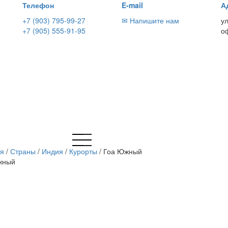
Телефон
E-mail
А
+7 (903) 795-99-27
✉ Напишите нам
у
+7 (905) 555-91-95
о
ая
/
Страны
/
Индия
/
Курорты
/
Гоа Южный
жный