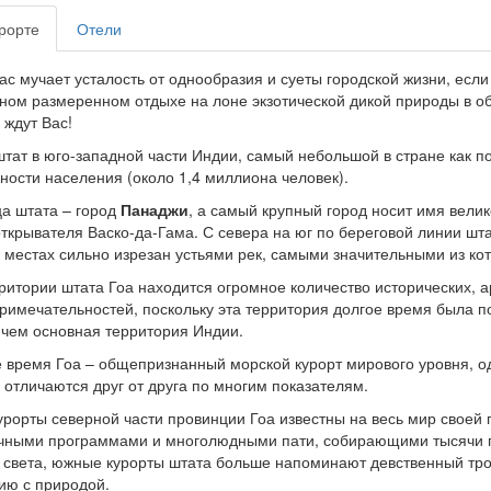
рорте
Отели
ас мучает усталость от однообразия и суеты городской жизни, есл
ном размеренном отдыхе на лоне экзотической дикой природы в о
ждут Вас!
тат в юго-западной части Индии, самый небольшой в стране как по 
ности населения (около 1,4 миллиона человек).
а штата – город
Панаджи
, а самый крупный город носит имя вели
ткрывателя Васко-да-Гама. С севера на юг по береговой линии шта
 местах сильно изрезан устьями рек, самыми значительными из ко
ритории штата Гоа находится огромное количество исторических, а
римечательностей, поскольку эта территория долгое время была п
 чем основная территория Индии.
 время Гоа – общепризнанный морской курорт мирового уровня, о
 отличаются друг от друга по многим показателям.
урорты северной части провинции Гоа известны на весь мир свое
чными программами и многолюдными пати, собирающими тысячи п
 света, южные курорты штата больше напоминают девственный тро
ию с природой.