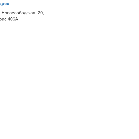
дрес
л.Новослободская, 20,
фис 406А