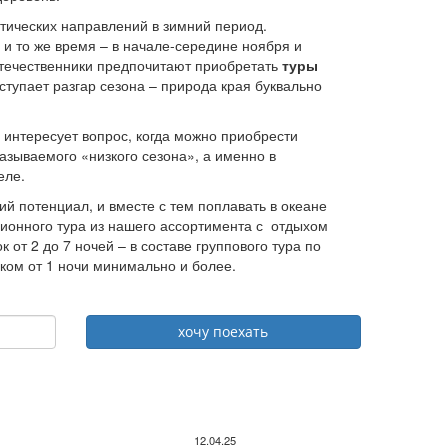
тических направлений в зимний период.
 и то же время – в начале-середине ноября и
отечественники предпочитают приобретать
туры
ступает разгар сезона – природа края буквально
в интересует вопрос, когда можно приобрести
называемого «низкого сезона», а именно в
реле.
ий потенциал, и вместе с тем поплавать в океане
сионного тура из нашего ассортимента с отдыхом
от 2 до 7 ночей – в составе группового тура по
ком от 1 ночи минимально и более.
12.04.25