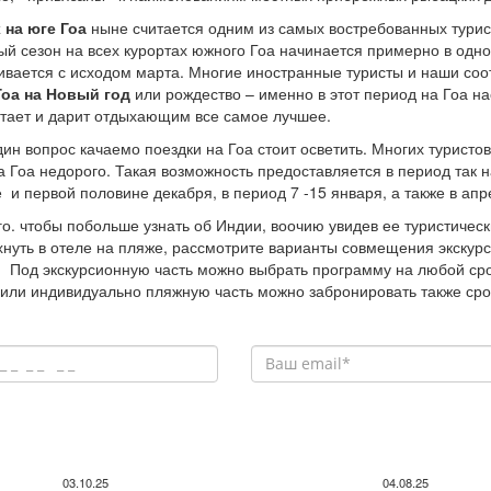
 на юге Гоа
ныне считается одним из самых востребованных турис
й сезон на всех курортах южного Гоа начинается примерно в одно
ивается с исходом марта. Многие иностранные туристы и наши со
оа
на Новый год
или рождество – именно в этот период на Гоа на
тает и дарит отдыхающим все самое лучшее.
ин вопрос качаемо поездки на Гоа стоит осветить. Многих туристо
а Гоа недорого. Такая возможность предоставляется в период так 
 и первой половине декабря, в период 7 -15 января, а также в ап
го. чтобы побольше узнать об Индии, воочию увидев ее туристическ
хнуть в отеле на пляже, рассмотрите варианты совмещения экскур
. Под экскурсионную часть можно выбрать программу на любой срок 
или индивидуально пляжную часть можно забронировать также сро
03.10.25
04.08.25