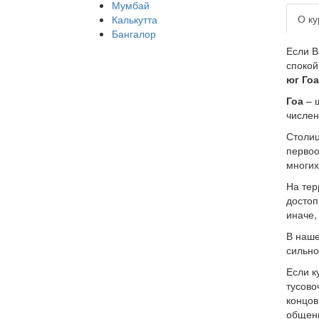
Мумбай
О ку
Калькутта
Бангалор
Если В
спокой
юг Гоа
Гоа
– ш
числен
Столиц
первоо
многих
На тер
достоп
иначе,
В наше
сильно
Если к
тусово
концов
общен