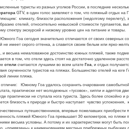
исленные туристы из разных уголков России, в последние нескольк
ератора
GTV, в один голос заявляют о том, что пляжный отдых на 
ляющим: климату, близости расположения (недолгому перелету), эк
бразию отелей, относительно невысокой стоимости турпакетов, в
му спектру экскурсий и низкому уровню цен на питание и товары.
Южного Гоа сегодня значительно отличаются от своих северных сор
й не имеет серого оттенка, а славится своим белым или ярко-жел
, и весьма немаловажное достоинство южных пляжей, также подм
ается в том, что отели здесь стоят на достаточно удаленном рассто
ие
отели
считаются лучшими во всем штате
Гоа
, и отдых получает
твия скученности туристов на пляжах. Большинство отелей на юге 
вой линии пляжа.
 отличие: Южному Гоа удалось сохранить очарование самобытной с
штата, практически нет молодежных «тусовок», хиппи и адептов дв
 где практически не ступала нога туриста. Здесь более спокойно и
тся близость к природе и быстро наступает чувство успокоения, 
ечественных путешественников, впервые пожелавших приобрести
енность пляжей Южного Гоа превышает 30 километров, но пляжи пр
ними весьма условны. А потому и их характеристики могут быть по
о, «привязаны» к наименованиям местных прибрежных рыбацких 