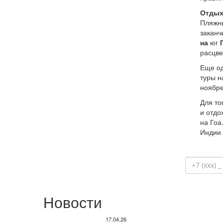
Отдых
Пляжны
заканч
на
юг
Г
расцве
Еще од
туры н
ноябре
Для то
и отдо
на Гоа
Индии 
Новости
17.04.26