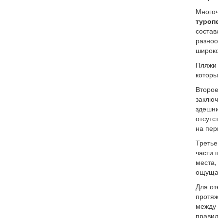
Многоч
туроп
состав
разноо
широко
Пляжи 
которы
Второе
заключ
здешн
отсутс
на пер
Третье
части 
места,
ощущае
Для от
протяж
между 
правил