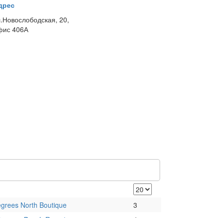
дрес
л.Новослободская, 20,
фис 406А
grees North Boutique
3