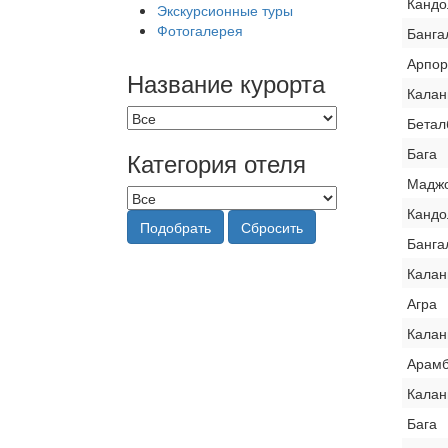
Канд
Экскурсионные туры
Фотогалерея
Банга
Арпор
Название курорта
Калан
Бетал
Бага
Категория отеля
Мадж
Канд
Подобрать
Сбросить
Банга
Калан
Агра
Калан
Арам
Калан
Бага