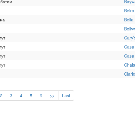
батим
Baywa
Beira
на
Bella
Bolly
гут
Cary’
гут
Casa
гут
Casa 
гут
Chals
Clark
2
3
4
5
6
>>
Last