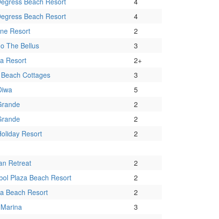
egress Beach Resort
4
egress Beach Resort
4
ne Resort
2
o The Bellus
3
a Resort
2+
a Beach Cottages
3
 Diwa
5
Grande
2
Grande
2
Holiday Resort
2
an Retreat
2
ol Plaza Beach Resort
2
ta Beach Resort
2
 Marina
3