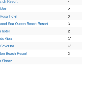
tch Resort
4
 Mar
2
 Rosa Hotel
3
wood Sea Queen Beach Resort
3
s hotel
2
 de Goa
3*
Severina
4*
ton Beach Resort
3
s Shiraz