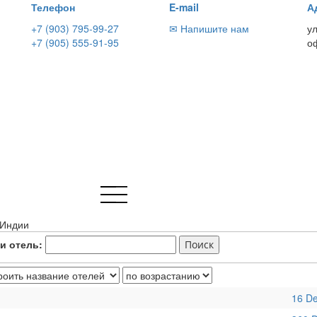
Телефон
E-mail
А
+7 (903) 795-99-27
✉ Напишите нам
у
+7 (905) 555-91-95
о
 Индии
и отель:
16 De