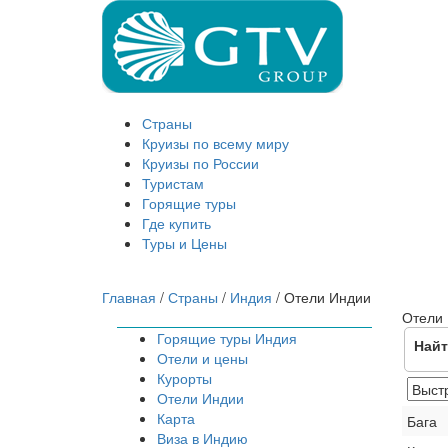
Страны
Круизы по всему миру
Круизы по России
Туристам
Горящие туры
Где купить
Туры и Цены
Главная
/
Страны
/
Индия
/
Отели Индии
Отели
Горящие туры Индия
Найт
Отели и цены
Курорты
Отели Индии
Карта
Бага
Виза в Индию