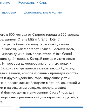
итание
Рестораны и бары
и здоровье
Дополнительные услуги
сего в 600 метрах от Старого города и 300 метрах
агазинов. Отель Mitsis Grand Hotel 5*,
пользуется большой популярностью у самых
 личности, как Маргарет Тэтчер, Гельмут Коль,
 многие другие. Комплекс отеля Mitsis Grand
щих до 4 человек. Каждый номер и люкс отеля
. Интерьеры декорированы в теплых тонах и
 балконов открывается захватывающий дух вид
ата с ванной, комплект банных принадлежностей,
я и другие удобства, гарантирующие уют и
можно полакомиться блюдами местной, азиатской и
ии и на открытом воздухе, предлагающих
ый фитнес центр с внутренним бассейном, два
спортивных развлечений для взрослых и детей, в
а.