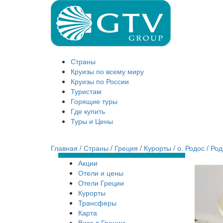
Страны
Круизы по всему миру
Круизы по России
Туристам
Горящие туры
Где купить
Туры и Цены
Главная
/
Страны
/
Греция
/
Курорты
/
о. Родос
/
Род
Акции
Отели и цены
Отели Греции
Курорты
Трансферы
Карта
Виза в Грецию