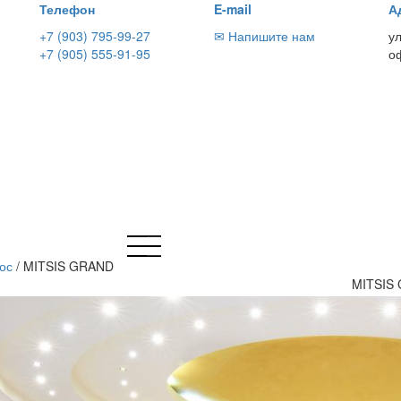
Телефон
E-mail
А
+7 (903) 795-99-27
✉ Напишите нам
у
+7 (905) 555-91-95
о
ос
/
MITSIS GRAND
MITSIS