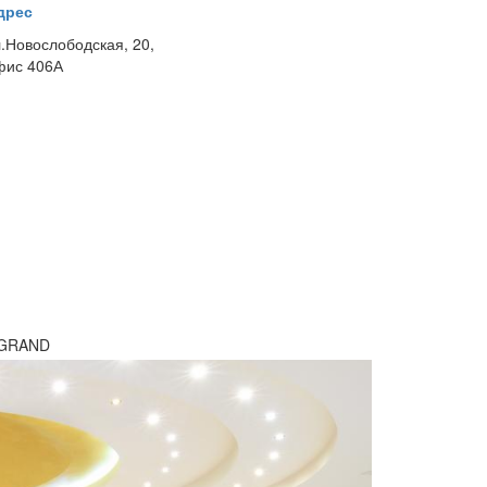
дрес
л.Новослободская, 20,
фис 406А
 GRAND