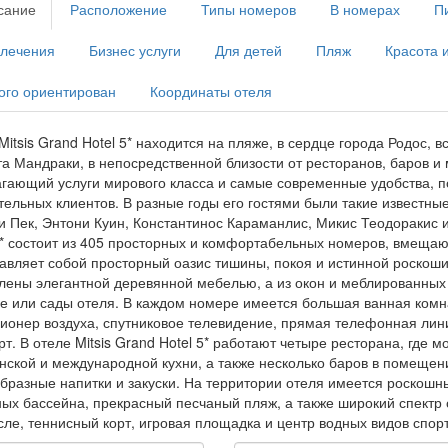
сание
Расположение
Типы номеров
В номерах
П
влечения
Бизнес услуги
Для детей
Пляж
Красота 
ого ориентирован
Координаты отеля
Mitsis Grand Hotel 5* находится на пляже, в сердце города Родос, в
та Мандраки, в непосредственной близости от ресторанов, баров и м
гающий услуги мирового класса и самые современные удобства, 
тельных клиентов. В разные годы его гостями были такие известные
и Пек, Энтони Куин, Константинос Караманлис, Микис Теодоракис и
5* состоит из 405 просторных и комфортабельных номеров, вмещаю
авляет собой просторный оазис тишины, покоя и истинной роскоши
лены элегантной деревянной мебелью, а из окон и меблированных
е или сады отеля. В каждом номере имеется большая ванная комн
ионер воздуха, спутниковое телевидение, прямая телефонная лини
т. В отеле Mitsis Grand Hotel 5* работают четыре ресторана, где 
нской и международной кухни, а также несколько баров в помещен
бразные напитки и закуски. На территории отеля имеется роскошн
ых бассейна, прекрасный песчаный пляж, а также широкий спектр 
сле, теннисный корт, игровая площадка и центр водных видов спорт