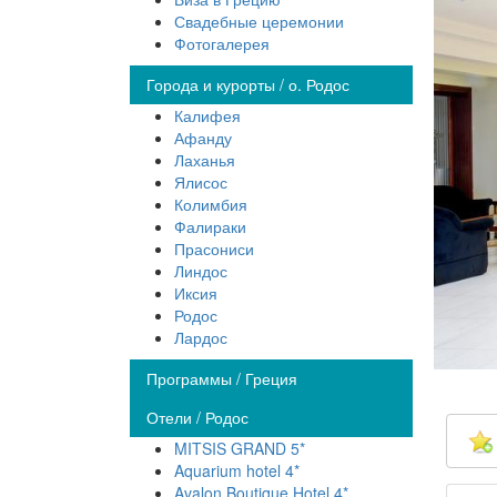
Свадебные церемонии
Фотогалерея
Города и курорты / о. Родос
Калифея
Афанду
Лаханья
Ялисос
Колимбия
Фалираки
Прасониси
Линдос
Иксия
Родос
Лардос
Программы / Греция
Отели / Родос
MITSIS GRAND 5*
Aquarium hotel 4*
Avalon Boutique Hotel 4*