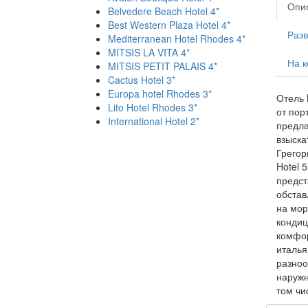
Опи
Belvedere Beach Hotel 4*
Best Western Plaza Hotel 4*
Раз
Mediterranean Hotel Rhodes 4*
MITSIS LA VITA 4*
На к
MITSIS PETIT PALAIS 4*
Cactus Hotel 3*
Europa hotel Rhodes 3*
Отель 
Lito Hotel Rhodes 3*
от пор
International Hotel 2*
предла
взыска
Грегор
Hotel 
предст
обстав
на мор
кондиц
комфор
италья
разноо
наружн
том чи