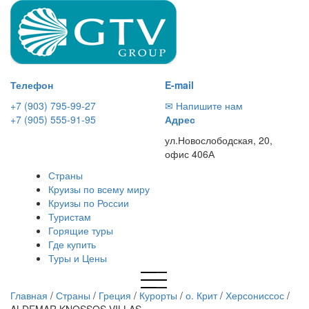
Телефон
E-mail
+7 (903) 795-99-27
✉ Напишите нам
+7 (905) 555-91-95
Адрес
ул.Новослободская, 20,
офис 406А
Страны
Круизы по всему миру
Круизы по России
Туристам
Горящие туры
Где купить
Туры и Цены
Главная
/
Страны
/
Греция
/
Курорты
/
о. Крит
/
Херсониссос
/