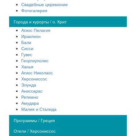
Свадебные церемонии
Фотогалерея
Города и курорты / о. Крит
Агиос Пелагия
Ираклион
Бали
Сисси
Гувес
Георгиуполис
Ханья
Агиос Николаос
Херсониссос
Элунда
Аниссарас
Ретимно
Амудара
Малия и Сталида
Программы / Греция
Отели / Херсониссос