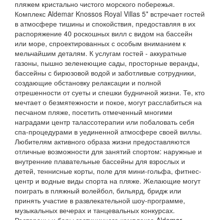
пляжем кристально чистого морского побережья.
Комплекс Aldemar Knossos Royal Villas 5* встречает гостей
в атмосфере тишины и спокойствия, предоставляя в их
распоряжение 40 роскошных вилл с видом на бассейн
или море, спроектированных с особым вниманием к
мельчайшим деталям. К услугам гостей - аккуратные
газоны, пышно зеленеющие сады, просторные веранды,
бассейны с бирюзовой водой и заботливые сотрудники,
создающие обстановку релаксации и полной
отрешенности от суеты и спешки будничной жизни. Те, кто
мечтает о безмятежности и покое, могут расслабиться на
песчаном пляже, посетить отмеченный многими
наградами центр талассотерапии или побаловать себя
спа-процедурами в уединенной атмосфере своей виллы.
Любителям активного образа жизни предоставляются
отличные возможности для занятий спортом: наружные и
внутренние плавательные бассейны для взрослых и
детей, теннисные корты, поле для мини-гольфа, фитнес-
центр и водные виды спорта на пляже. Желающие могут
поиграть в пляжный волейбол, бильярд, бридж или
принять участие в развлекательной шоу-программе,
музыкальных вечерах и танцевальных конкурсах.