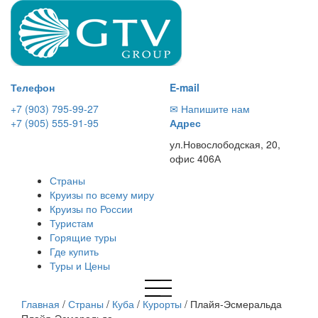
Телефон
E-mail
+7 (903) 795-99-27
✉ Напишите нам
+7 (905) 555-91-95
Адрес
ул.Новослободская, 20,
офис 406А
Страны
Круизы по всему миру
Круизы по России
Туристам
Горящие туры
Где купить
Туры и Цены
Главная
/
Страны
/
Куба
/
Курорты
/
Плайя-Эсмеральда