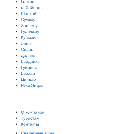
Гонконг
о. Хайнань
Шанхай
Сучжоу
Ханчжоу
Гуанчжоу
Куньмин
Лоян
Сиань
Далянь
Бэйдайхэ
Гуйлинь
Вэйхай
Циндао
Река Янцзы
О компании
Туристам
Контакты
Свадебные туры