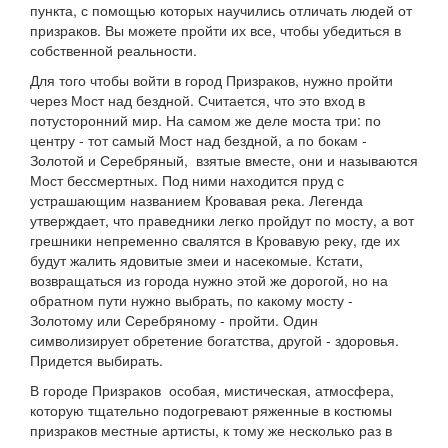
пункта, с помощью которых научились отличать людей от
призраков. Вы можете пройти их все, чтобы убедиться в
собственной реальности.
Для того чтобы войти в город Призраков, нужно пройти
через Мост над бездной. Считается, что это вход в
потусторонний мир. На самом же деле моста три: по
центру - тот самый Мост над бездной, а по бокам -
Золотой и Серебряный, взятые вместе, они и называются
Мост бессмертных. Под ними находится пруд с
устрашающим названием Кровавая река. Легенда
утверждает, что праведники легко пройдут по мосту, а вот
грешники непременно свалятся в Кровавую реку, где их
будут жалить ядовитые змеи и насекомые. Кстати,
возвращаться из города нужно этой же дорогой, но на
обратном пути нужно выбрать, по какому мосту -
Золотому или Серебряному - пройти. Один
символизирует обретение богатства, другой - здоровья.
Придется выбирать.
В городе Призраков особая, мистическая, атмосфера,
которую тщательно подогревают ряженные в костюмы
призраков местные артисты, к тому же несколько раз в