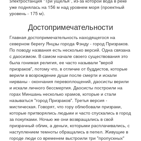
электростанция "Три ущелья”, из-за которой вода в реке
уже поднялась на 156 м над уровнем моря (проектный
уровень - 175 м).
Достопримечательности
Главная достопримечательность находящегося на
северном берегу Янцзы города Фэнду - город Призраков.
По поводу названия есть несколько версий. Одна связана
с даосизмом. В самом начале своего существования это
была гонимая религия, ее часто называли "верой
призраков", потому что, в отличие от буддистов, которые
верили в возрождение души после смерти и искали
нирваны - окончания перевоплощений, даосисты верили
и искали личного бессмертия. Даосисты построили на
горах Миншань несколько храмов, которые и стали
называться "город Призраков". Третья версия -
мистическая. Говорят, что гору облюбовали призраки,
которые притворялись людьми и часто спускались в город
за покупками. Ночью же они возвращались в свой
призрачный облик, а деньги, которыми расплачивались, с
наступлением темноты обращались в пепел. Живущие в
городе люди со временем выстроили три "пропускных"