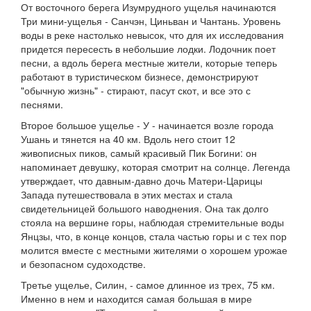
От восточного берега Изумрудного ущелья начинаются
Три мини-ущелья - Санчэн, Циньван и Чантань. Уровень
воды в реке настолько невысок, что для их исследования
придется пересесть в небольшие лодки. Лодочник поет
песни, а вдоль берега местные жители, которые теперь
работают в туристическом бизнесе, демонстрируют
"обычную жизнь" - стирают, пасут скот, и все это с
песнями.
Второе большое ущелье - У - начинается возле города
Ушань и тянется на 40 км. Вдоль него стоит 12
живописных пиков, самый красивый Пик Богини: он
напоминает девушку, которая смотрит на солнце. Легенда
утверждает, что давным-давно дочь Матери-Царицы
Запада путешествовала в этих местах и стала
свидетельницей большого наводнения. Она так долго
стояла на вершине горы, наблюдая стремительные воды
Янцзы, что, в конце концов, стала частью горы и с тех пор
молится вместе с местными жителями о хорошем урожае
и безопасном судоходстве.
Третье ущелье, Силин, - самое длинное из трех, 75 км.
Именно в нем и находится самая большая в мире