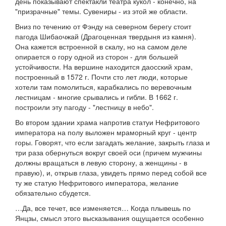
день показывают спектакли театра кукол - конечно, на
"призрачные" темы. Сувениры - из этой же области.
Вниз по течению от Фэнду на северном берегу стоит
пагода Шибаочжай (Драгоценная твердыня из камня).
Она кажется встроенной в скалу, но на самом деле
опирается о гору одной из сторон - для большей
устойчивости. На вершине находится даосский храм,
построенный в 1572 г. Почти сто лет люди, которые
хотели там помолиться, карабкались по веревочным
лестницам - многие срывались и гибли. В 1662 г.
построили эту пагоду - "лестницу в небо".
Во втором здании храма напротив статуи Нефритового
императора на полу выложен мраморный круг - центр
горы. Говорят, что если загадать желание, закрыть глаза и
три раза обернуться вокруг своей оси (причем мужчины
должны вращаться в левую сторону, а женщины - в
правую), и, открыв глаза, увидеть прямо перед собой все
ту же статую Нефритового императора, желание
обязательно сбудется.
…Да, все течет, все изменяется… Когда плывешь по
Янцзы, смысл этого высказывания ощущается особенно