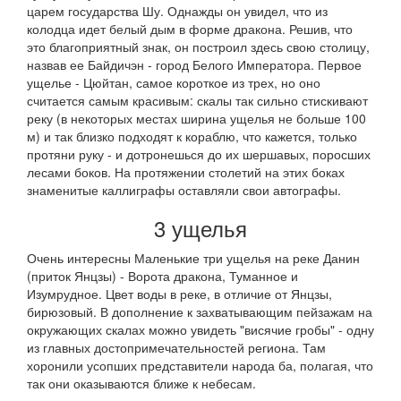
царем государства Шу. Однажды он увидел, что из
колодца идет белый дым в форме дракона. Решив, что
это благоприятный знак, он построил здесь свою столицу,
назвав ее Байдичэн - город Белого Императора. Первое
ущелье - Цюйтан, самое короткое из трех, но оно
считается самым красивым: скалы так сильно стискивают
реку (в некоторых местах ширина ущелья не больше 100
м) и так близко подходят к кораблю, что кажется, только
протяни руку - и дотронешься до их шершавых, поросших
лесами боков. На протяжении столетий на этих боках
знаменитые каллиграфы оставляли свои автографы.
3 ущелья
Очень интересны Маленькие три ущелья на реке Данин
(приток Янцзы) - Ворота дракона, Туманное и
Изумрудное. Цвет воды в реке, в отличие от Янцзы,
бирюзовый. В дополнение к захватывающим пейзажам на
окружающих скалах можно увидеть "висячие гробы" - одну
из главных достопримечательностей региона. Там
хоронили усопших представители народа ба, полагая, что
так они оказываются ближе к небесам.