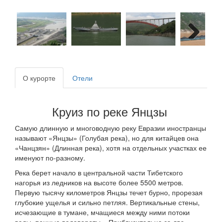
Next
О курорте
Отели
Круиз по реке Янцзы
Самую длинную и многоводную реку Евразии иностранцы
называют «Янцзы» (Голубая река), но для китайцев она
«Чанцзян» (Длинная река), хотя на отдельных участках ее
именуют по-разному.
Река берет начало в центральной части Тибетского
нагорья из ледников на высоте более 5500 метров.
Первую тысячу километров Янцзы течет бурно, прорезая
глубокие ущелья и сильно петляя. Вертикальные стены,
исчезающие в тумане, мчащиеся между ними потоки
воды, пенные водовороты... Приблизительно за две