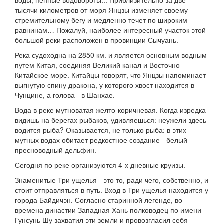
тысячи километров от моря Янцзы изменяет своему
стремительному бегу и медленно течет по широким
равнинам… Пожалуй, наиболее интересный участок этой
большой реки расположен в провинции Сычуань.
Река судоходна на 2850 км. и является основным водным
путем Китая, соединяя Великий канал и Восточно-
Китайское море. Китайцы говорят, что Янцзы напоминает
выгнутую спину дракона, у которого хвост находится в
Чунцине, а голова - в Шанхае.
Вода в реке мутноватая желто-коричневая. Когда изредка
видишь на берегах рыбаков, удивляешься: неужели здесь
водится рыба? Оказывается, не только рыба: в этих
мутных водах обитает редкостное создание - белый
пресноводный дельфин.
Сегодня по реке организуются 4-х дневные круизы.
Знаменитые Три ущелья - это то, ради чего, собственно, и
стоит отправляться в путь. Вход в Три ущелья находится у
города Байдичэн. Согласно старинной легенде, во
времена династии Западная Хань полководец по имени
Гунсунь Шу захватил эти земли и провозгласил себя